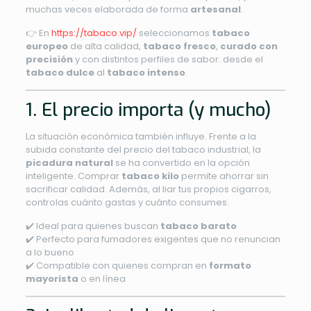
muchas veces elaborada de forma
artesanal
.
👉 En
https://tabaco.vip/
seleccionamos
tabaco
europeo
de alta calidad,
tabaco fresco
,
curado con
precisión
y con distintos perfiles de sabor: desde el
tabaco dulce
al
tabaco intenso
.
1. El precio importa (y mucho)
La situación económica también influye. Frente a la
subida constante del precio del tabaco industrial, la
picadura natural
se ha convertido en la opción
inteligente. Comprar
tabaco kilo
permite ahorrar sin
sacrificar calidad. Además, al liar tus propios cigarros,
controlas cuánto gastas y cuánto consumes.
✔️ Ideal para quienes buscan
tabaco barato
✔️ Perfecto para fumadores exigentes que no renuncian
a lo bueno
✔️ Compatible con quienes compran en
formato
mayorista
o en línea