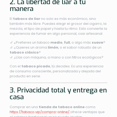
2. La libertad de liar a tu
manera
El
tabaco de liar
no solo es más económico, sino
también más libre. Puedes elegir el grosor del cigarro, la
mezcla, el tipo de papel y hasta tu ritmo. Esto convierte la
experiencia de fumar en algo personal, casi artesanal.
🚬 ¿Prefieres un tabaco
medio
,
full
, o algo más
suave
?
🚬 ¿Quieres un aroma
limón
, o el sabor robusto de un
tabaco clásico
?
🚬 ¿Lías con máquina, a mano o con filtros ecológicos?
Con el
tabaco picado
, tú decides. Es una experiencia
de consumo consciente, personalizada y alejada del
producto en serie.
3. Privacidad total y entrega en
casa
Comprar en una
tienda de tabaco online
como
https://tabaco.vip/compra-online/
ofrece ventajas que
el estanco tradicional ya no puede igualar: