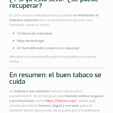
recuperar?
Sí. Con un poco de paciencia, puedes
re-hidratar el
tabaco natural
seco y devolverle su aroma. Usa
métodos caseros como:
Corteza de manzana
Hoja de lechuga
Un humidificador casero con esponja
Siempre con precaución para no pasarte y provocar
moho.
En resumen: el buen tabaco se
cuida
Un
tabaco de calidad
merece una buena
conservación. Si compras en una
tienda online segura
y profesional
, como
https://tabaco.vip/
, sabes que
recibes producto
fresco, legal y curado
, pero tú
también tienes que poner de tu parte para mantenerlo