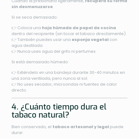
Cuando al presionarlo ligeramente,
recupera su forma
sin desmenuzarse
.
Si se seca demasiado:
👉 Coloca una
hoja húmeda de papel de cocina
dentro del recipiente (sin tocar el tabaco directamente).
👉 También puedes usar una
esponja vegetal
con
agua destilada.
👉 Nunca uses agua del grifo ni perfumes.
Si está demasiado húmedo:
👉 Extiéndelo en una bandeja durante 30-40 minutos en
una zona ventilada, pero nunca al sol.
👉 No uses secador, microondas ni fuentes de calor
directo.
4. ¿Cuánto tiempo dura el
tabaco natural?
Bien conservado, el
tabaco artesanal y legal
puede
durar: