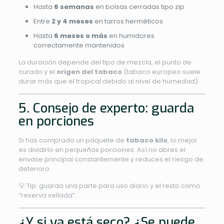
Hasta
6 semanas
en bolsas cerradas tipo zip
Entre
2 y 4 meses
en tarros herméticos
Hasta
6 meses o más
en humidores
correctamente mantenidos
La duración depende del tipo de mezcla, el punto de
curado y el
origen del tabaco
(tabaco europeo suele
durar más que el tropical debido al nivel de humedad).
5. Consejo de experto: guarda
en porciones
Si has comprado un paquete de
tabaco kilo
, lo mejor
es dividirlo en pequeñas porciones. Así no abres el
envase principal constantemente y reduces el riesgo de
deterioro.
💡 Tip: guarda una parte para uso diario y el resto como
“reserva sellada”.
¿Y si ya está seco? ¿Se puede