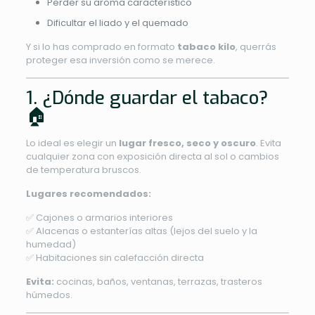
Perder su aroma característico
Dificultar el liado y el quemado
Y si lo has comprado en formato
tabaco kilo
, querrás
proteger esa inversión como se merece.
1. ¿Dónde guardar el tabaco?
🏠
Lo ideal es elegir un
lugar fresco, seco y oscuro
. Evita
cualquier zona con exposición directa al sol o cambios
de temperatura bruscos.
Lugares recomendados:
✅ Cajones o armarios interiores
✅ Alacenas o estanterías altas (lejos del suelo y la
humedad)
✅ Habitaciones sin calefacción directa
Evita:
cocinas, baños, ventanas, terrazas, trasteros
húmedos.