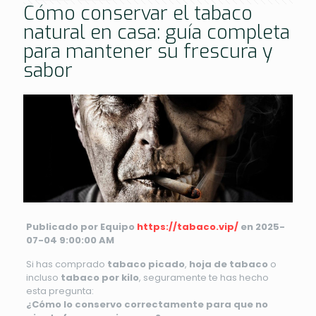
Cómo conservar el tabaco
natural en casa: guía completa
para mantener su frescura y
sabor
Publicado por Equipo
https://tabaco.vip/
en 2025-
07-04 9:00:00 AM
Si has comprado
tabaco picado
,
hoja de tabaco
o
incluso
tabaco por kilo
, seguramente te has hecho
esta pregunta:
¿Cómo lo conservo correctamente para que no