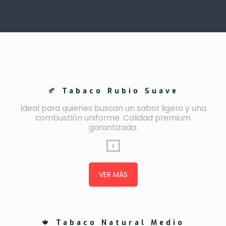
🍂
Tabaco Rubio Suave
Ideal para quienes buscan un sabor ligero y una
combustión uniforme. Calidad premium
garantizada.
VER MÁS
🍁
Tabaco Natural Medio