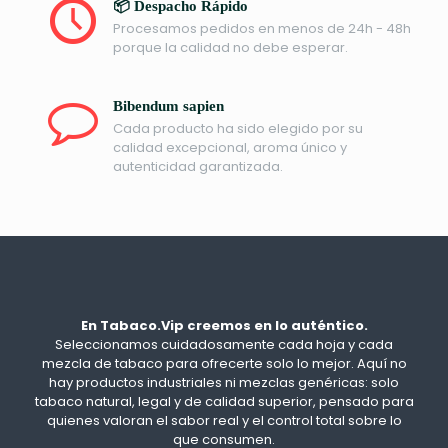
📦 Despacho Rápido
Procesamos pedidos en menos de 24h - 48h
porque la calidad no debe esperar.
Bibendum sapien
Cada producto ha sido elegido por su
calidad excepcional, aroma único y
autenticidad garantizada.
En Tabaco.Vip creemos en lo auténtico.
Seleccionamos cuidadosamente cada hoja y cada
mezcla de tabaco para ofrecerte solo lo mejor. Aquí no
hay productos industriales ni mezclas genéricas: solo
tabaco natural, legal y de calidad superior, pensado para
quienes valoran el sabor real y el control total sobre lo
que consumen.