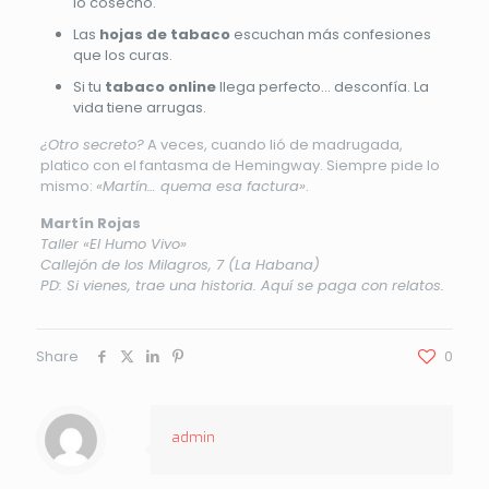
lo cosechó.
Las
hojas de tabaco
escuchan más confesiones
que los curas.
Si tu
tabaco online
llega perfecto… desconfía. La
vida tiene arrugas.
¿Otro secreto?
A veces, cuando lió de madrugada,
platico con el fantasma de Hemingway. Siempre pide lo
mismo:
«Martín… quema esa factura»
.
Martín Rojas
Taller «El Humo Vivo»
Callejón de los Milagros, 7 (La Habana)
PD: Si vienes, trae una historia. Aquí se paga con relatos.
Share
0
admin