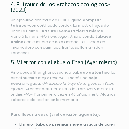
4. El fraude de los «tabacos ecológicos»
(2023)
Un ejecutivo con traje de 3000€ quiso
comprar
tabaco
«con certificado verde». Le mostré hojas de
Finca La Palma –
natural como la tierra misma
–.
Frunció la nariz:
«No tiene logo»
. Ahora vende
tabaco
online
con etiqueta de hoja dorada… cultivado en
invernadero con químicos. Ironía: se llama «Eden
Tobacco».
5. Mi error con el abuelo Chen (Ayer mismo)
Vino desde Shanghai buscando
tabaco auténtico
. Le
ofrecí nuestra mejor reserva. Él sacó una
hoja
seca
arrugada:
«Mi abuelo la trajo de la guerra. ¿Sabe
igual?»
. Al encenderla, el taller olía a arrozal y metralla.
Le dije:
«No»
. Por primera vez en 40 años, mentí. Algunos
sabores solo existen en la memoria.
Para llevar a casa (si el corazón aguanta):
El mejor
tabaco premium
huele a sudor de quien