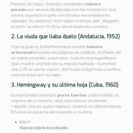
Pancho «El Sapo». Este tipo cambiaba
tabaco
picado
por versios de Neruda con los marineros. Una
noche, la policía lo pilló con 50 kilos escondidos en
ataúdes. Su defensa:
«Son hojas muertas, jefe. ¡Respeto
el luto!»
. Le dieron 10 años. Murió tosiendo sonetos.
2. La viuda que liaba duelo (Andalucía, 1952)
Tras la guerra, Doña Remedios vendía
tabaco
artesanal
envuelto en páginas de la Biblia.
«El Éxodo da
un sabor picante»
, susurraba. Cuando le pregunté por
qué, mostró una foto de su marido fusilado:
«Fumando
Job 3:25 se siente cerca»
. Aún huelo a lágrimas y Levítico
cuando paso por su calle.
3. Hemingway y su última hoja (Cuba, 1960)
El viejo Ernest venía por
puros fuertes
cada martes. La
víspera de su muerte, dejó una nota en mi libreta:
*»Martín: Hoy no quiero tabaco. Quemé mi última historia.
El humo se parecía demasiado a mi alma.
E.H.»*
Nunca cobré esa deuda.