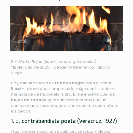
Por Martín Rojas (liador tercera generación)
*12 de junio de 2025 – Desde mi taller en La Habana
Vieja*
Hoy, mientras liaba un
tabaco negro
para el señor
Rossi –italiano que siempre pide «algo con historia»–,
me acordé de mi abuelo Isidro. Él me enseñó que
las
hojas de tabaco
guardan más secretos que un
confesionario. Les comparto cinco que me quemaban
los dedos:
1. El contrabandista poeta (Veracruz, 1927)
«Las mejores hojas no se cultivan, se roban»
, decía