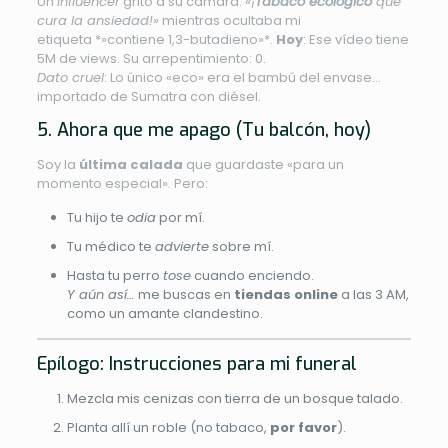
Un
influencer
gritó a su cámara:
«¡
Tabaco ecológico
que
cura la ansiedad!»
mientras ocultaba mi
etiqueta *»contiene 1,3-butadieno»*.
Hoy
: Ese vídeo tiene
5M de views. Su arrepentimiento: 0.
Dato cruel
: Lo único «eco» era el bambú del envase…
importado de Sumatra con diésel.
5. Ahora que me apago (Tu balcón, hoy)
Soy la
última calada
que guardaste «para un
momento especial». Pero:
Tu hijo te
odia
por mí.
Tu médico te
advierte
sobre mí.
Hasta tu perro
tose
cuando enciendo.
Y aún así…
me buscas en
tiendas online
a las 3 AM,
como un amante clandestino.
Epílogo: Instrucciones para mi funeral
Mezcla mis cenizas con tierra de un bosque talado.
Planta allí un roble (no tabaco,
por favor
).