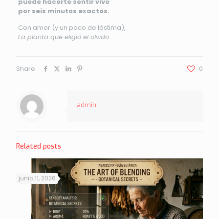
puede hacerte sentir vivo
por seis minutos exactos.
Con amor (y un poco de lástima),
La planta que eligió el olvido
Share
0
admin
Related posts
junio 11, 2026