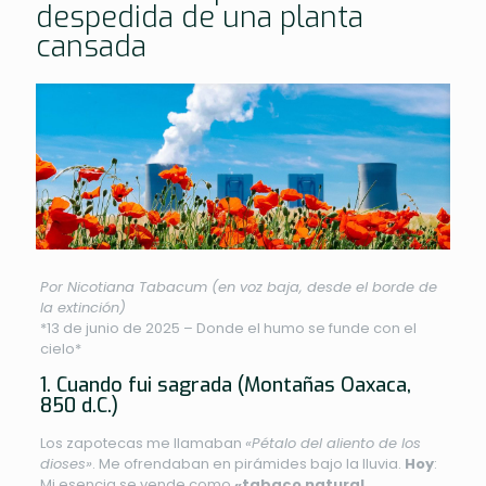
despedida de una planta
cansada
Por Nicotiana Tabacum (en voz baja, desde el borde de
la extinción)
*13 de junio de 2025 – Donde el humo se funde con el
cielo*
1. Cuando fui sagrada (Montañas Oaxaca,
850 d.C.)
Los zapotecas me llamaban
«Pétalo del aliento de los
dioses»
. Me ofrendaban en pirámides bajo la lluvia.
Hoy
:
Mi esencia se vende como
«tabaco natural