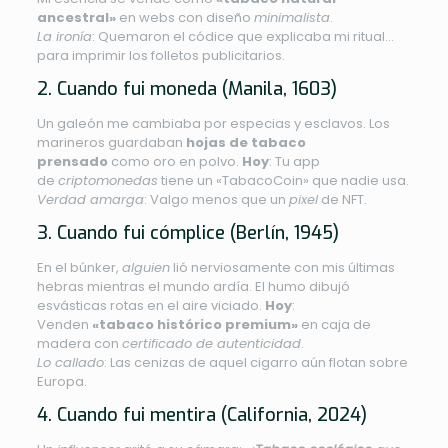
ancestral»
en webs con diseño
minimalista
.
La ironía
: Quemaron el códice que explicaba mi ritual…
para imprimir los folletos publicitarios.
2. Cuando fui moneda (Manila, 1603)
Un galeón me cambiaba por especias y esclavos. Los
marineros guardaban
hojas de tabaco
prensado
como oro en polvo.
Hoy
: Tu app
de
criptomonedas
tiene un «TabacoCoin» que nadie usa.
Verdad amarga
: Valgo menos que un
pixel
de NFT.
3. Cuando fui cómplice (Berlín, 1945)
En el búnker,
alguien
lió nerviosamente con mis últimas
hebras mientras el mundo ardía. El humo dibujó
esvásticas rotas en el aire viciado.
Hoy
:
Venden
«tabaco histórico premium»
en caja de
madera con
certificado de autenticidad
.
Lo callado
: Las cenizas de aquel cigarro aún flotan sobre
Europa.
4. Cuando fui mentira (California, 2024)