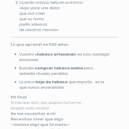
Cuando crezca, talla en su tronco:
«Aquí yace una diosa
que osó creer
que su humo
podía salvaros
de vosotros mismos»
.
Lo que aprendí en 500 años:
Vuestro
«tabaco artesanal»
es solo
nostalgia
envasada
.
Buscáis
comprar tabaco online
pero
anheláis
rituales perdidos
.
La única
hoja de tabaco
que importa… es la
que
nunca encendisteis
.
PD final
:
Si tras leer esto aún quieres fumarme…
acepta esta verdad:
No me necesitas a mí.
Necesitas creer que algo
—incluso algo que te mata—