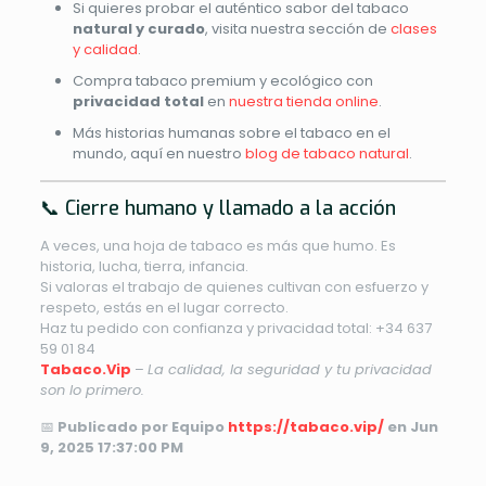
Si quieres probar el auténtico sabor del tabaco
natural y curado
, visita nuestra sección de
clases
y calidad
.
Compra tabaco premium y ecológico con
privacidad total
en
nuestra tienda online
.
Más historias humanas sobre el tabaco en el
mundo, aquí en nuestro
blog de tabaco natural
.
📞 Cierre humano y llamado a la acción
A veces, una hoja de tabaco es más que humo. Es
historia, lucha, tierra, infancia.
Si valoras el trabajo de quienes cultivan con esfuerzo y
respeto, estás en el lugar correcto.
Haz tu pedido con confianza y privacidad total: +34 637
59 01 84
Tabaco.Vip
–
La calidad, la seguridad y tu privacidad
son lo primero.
📅
Publicado por Equipo
https://tabaco.vip/
en Jun
9, 2025 17:37:00 PM