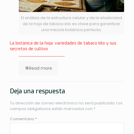
El análisis de la estructura celular y de la elasticidad
de la hoja de tabaco kilo es clave para garantizar
una mezcla botánica perfecta.
La botánica de la hoja: variedades de tabaco kilo y sus
secretos de cultivo
Read more
Deja una respuesta
Tu dirección de correo electrónico no será publicada.
Los
campos obligatorios están marcados con
*
Comentario
*