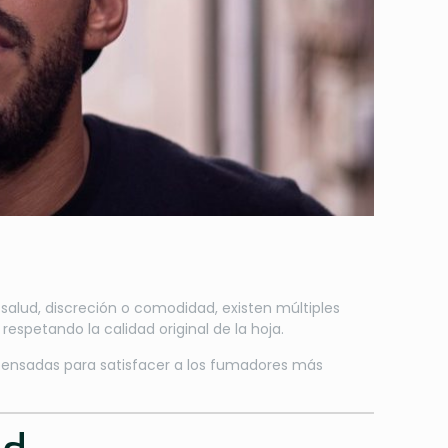
salud, discreción o comodidad, existen múltiples
respetando la calidad original de la hoja.
 pensadas para satisfacer a los fumadores más