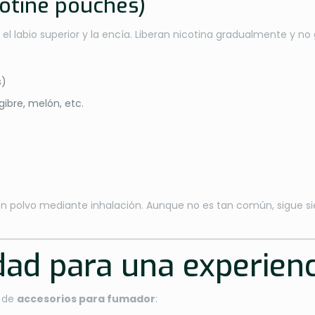
cotine pouches)
 el labio superior y la encía. Liberan nicotina gradualmente y no
s)
gibre, melón, etc.
en polvo mediante inhalación. Aunque no es tan común, sigue s
idad para una experien
a de
accesorios para fumador
: