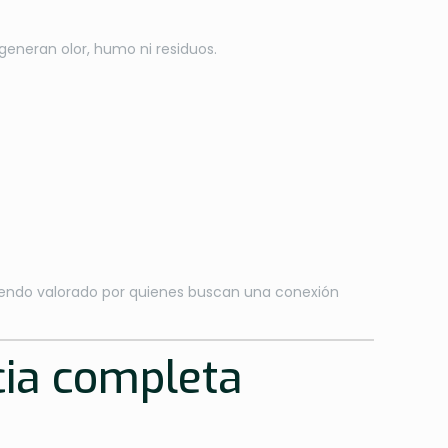
 generan olor, humo ni residuos.
iendo valorado por quienes buscan una conexión
cia completa