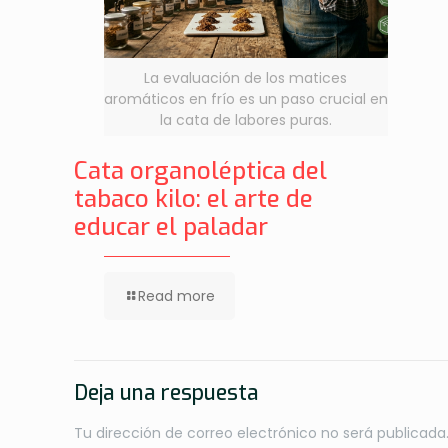
La evaluación de los matices
aromáticos en frío es un paso crucial en
la cata de labores puras.
Cata organoléptica del
tabaco kilo: el arte de
educar el paladar
Read more
Deja una respuesta
Tu dirección de correo electrónico no será publicada