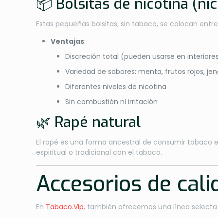
📦 Bolsitas de nicotina (ni
Estas pequeñas bolsitas, sin tabaco, se colocan entre
Ventajas
:
Discreción total (pueden usarse en interiore
Variedad de sabores: menta, frutos rojos, jen
Diferentes niveles de nicotina
Sin combustión ni irritación
🌿 Rapé natural
El rapé es una forma ancestral de consumir tabaco 
espiritual o tradicional con el tabaco.
Accesorios de cal
En
Tabaco.Vip
, también ofrecemos una línea select