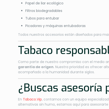
Papel de liar ecológico
Filtros biodegradables
Tubos para entubar
Picadores y máquinas entubadoras
Todos nuestros accesorios están diseñados para maxi
Tabaco responsabl
Como parte de nuestro compromiso con el medio am
garantía de origen
. Nuestra prioridad es ofrecer 
acompañado a la humanidad durante siglos.
¿Buscas asesoría 
En
Tabaco.Vip
, contamos con un equipo especializado
alternativas sin humo, estamos aquí para asesorarte