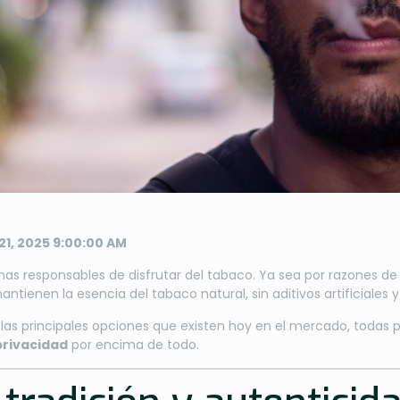
21, 2025 9:00:00 AM
s responsables de disfrutar del tabaco. Ya sea por razones de 
ntienen la esencia del tabaco natural, sin aditivos artificiales y 
 las principales opciones que existen hoy en el mercado, todas
 privacidad
por encima de todo.