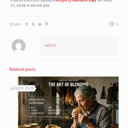
Publicado por Equipo
https://tabaco.vip/
en May
21, 2025 9:00:00 AM
Share
0
admin
Related posts
junio 10, 2026