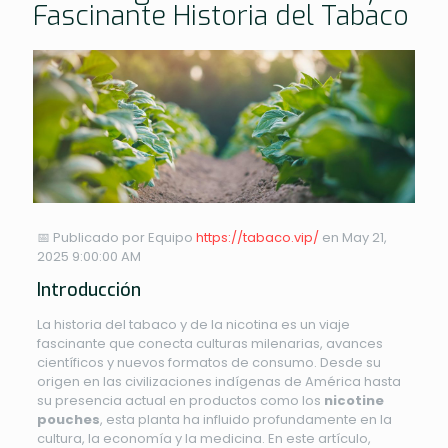
Fascinante Historia del Tabaco
📅 Publicado por Equipo
https://tabaco.vip/
en May 21,
2025 9:00:00 AM
Introducción
La historia del tabaco y de la nicotina es un viaje
fascinante que conecta culturas milenarias, avances
científicos y nuevos formatos de consumo. Desde su
origen en las civilizaciones indígenas de América hasta
su presencia actual en productos como los
nicotine
pouches
, esta planta ha influido profundamente en la
cultura, la economía y la medicina. En este artículo,