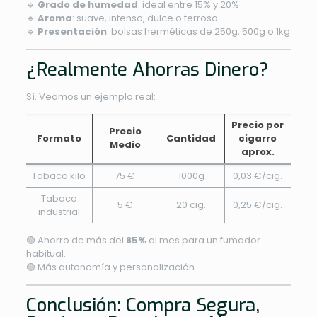
🔹
Grado de humedad
: ideal entre 15% y 20%
🔹
Aroma
: suave, intenso, dulce o terroso
🔹
Presentación
: bolsas herméticas de 250g, 500g o 1kg
¿Realmente Ahorras Dinero?
Sí. Veamos un ejemplo real:
Precio por
Precio
Formato
Cantidad
cigarro
Medio
aprox.
Tabaco kilo
75 €
1000g
0,03 €/cig.
Tabaco
5 €
20 cig.
0,25 €/cig.
industrial
🟢 Ahorro de más del
85%
al mes para un fumador
habitual.
🟢 Más autonomía y personalización.
Conclusión: Compra Segura,