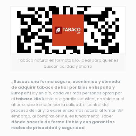
Tabaco natural en formato kilo, ideal para quienes
buscan calidad y ahorro
¿Buscas una forma segura, económica y cómoda
de adquirir tabaco de liar por kilos en España y
Europa?
Hoy en día, cada vez más personas optan por
el
tabaco kilo
frente al cigarrillo industrial, no solo por el
ahorro, sino también por la calidad, el control del
proceso de liar y la experiencia más natural al fumar. Sin
embargo, al comprar online, es fundamental saber
dónde hacerlo de forma fiable y con garantías
reales de privacidad y seguridad
.