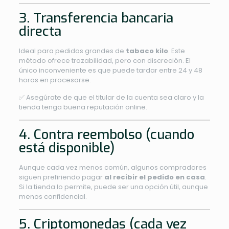
3. Transferencia bancaria
directa
Ideal para pedidos grandes de
tabaco kilo
. Este
método ofrece trazabilidad, pero con discreción. El
único inconveniente es que puede tardar entre 24 y 48
horas en procesarse.
✅ Asegúrate de que el titular de la cuenta sea claro y la
tienda tenga buena reputación online.
4. Contra reembolso (cuando
está disponible)
Aunque cada vez menos común, algunos compradores
siguen prefiriendo pagar
al recibir el pedido en casa
.
Si la tienda lo permite, puede ser una opción útil, aunque
menos confidencial.
5. Criptomonedas (cada vez