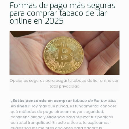
Formas de pago más seguras
para comprar tabaco de liar
online en 2025
Opciones seguras para pagar tu tabaco de liar online con
total privacidad
¿Estás pensando en comprar
tabaco de liar por kilos
en línea?
Hoy más que nunca, es fundamental conocer
qué métodos de pago ofrecen mayor seguridad,
confidencialidad y eficiencia para realizar tus pedidos
con total tranquilidad. En este artículo, te explicamos
cuáles son las mejores opciones para pagar tus