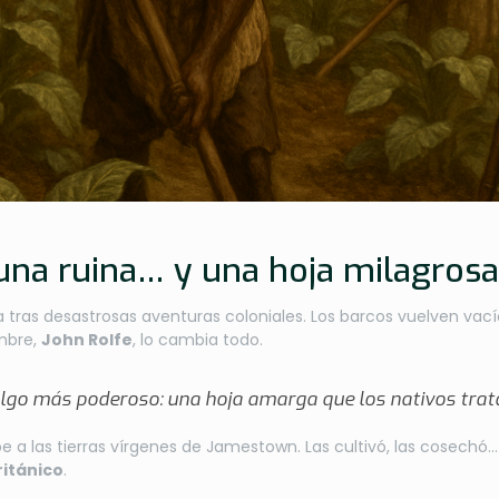
, una ruina… y una hoja milagros
ota tras desastrosas aventuras coloniales. Los barcos vuelven vac
mbre,
John Rolfe
, lo cambia todo.
 algo más poderoso: una hoja amarga que los nativos tra
e a las tierras vírgenes de Jamestown. Las cultivó, las cosechó
ritánico
.