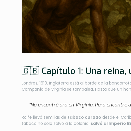
🇬🇧 Capítulo 1: Una reina
Londres, 1610. Inglaterra está al borde de la bancarr
Compañía de Virginia se tambalea. Hasta que un ho
“No encontré oro en Virginia. Pero encontré
Rolfe llevó semillas de
tabaco curado
desde el Carib
tabaco no solo salvó a la colonia:
salvó al Imperio B