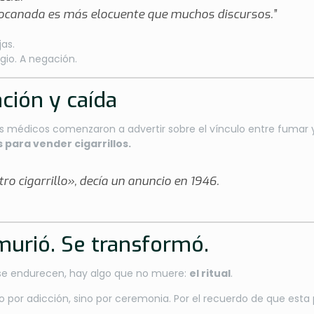
 la bocanada es más elocuente que muchos discursos.”
jas.
legio. A negación.
ación y caída
, los médicos comenzaron a advertir sobre el vínculo entre fumar
 para vender cigarrillos.
 cigarrillo», decía un anuncio en 1946.
o murió. Se transformó.
 se endurecen, hay algo que no muere:
el ritual
.
. No por adicción, sino por ceremonia. Por el recuerdo de que esta 