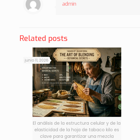
admin
Related posts
junio 11, 2026
El análisis de la estructura celular y de la
elasticidad de la hoja de tabaco kilo es
clave para garantizar una mezcla