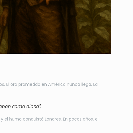
a
íos. El oro prometido en América nunca llega. La
taban como diosa”.
… y el humo conquistó Londres. En pocos años, el