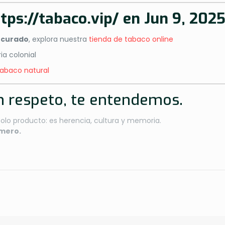
tps://tabaco.vip/
en Jun 9, 202
 curado
, explora nuestra
tienda de tabaco online
ia colonial
tabaco natural
n respeto, te entendemos.
lo producto: es herencia, cultura y memoria.
imero.