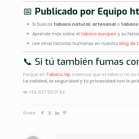
📅
Publicado por Equipo
ht
Si buscas
tabaco natural
,
artesanal
o
tabaco
Aprende más sobre el
tabaco europeo
y su histor
Lee otras historias humanas en nuestro
blog de 
📞 Si tú también fumas co
Porque en
Tabaco.Vip
creemos que el tabaco no es so
La calidad, la seguridad y tu privacidad son lo pr
📲 +34 637 59 01 84
Share