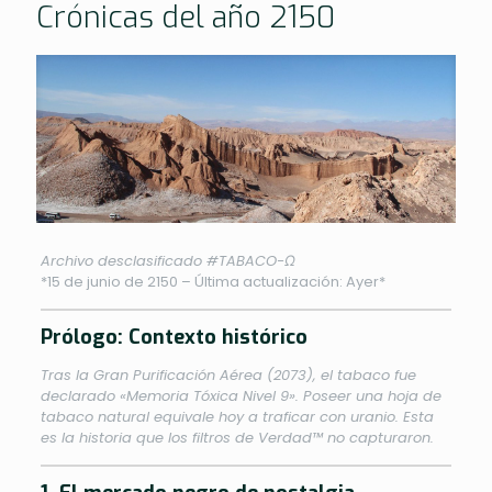
Crónicas del año 2150
Archivo desclasificado #TABACO-Ω
*15 de junio de 2150 – Última actualización: Ayer*
Prólogo: Contexto histórico
Tras la Gran Purificación Aérea (2073), el tabaco fue
declarado «Memoria Tóxica Nivel 9». Poseer una hoja de
tabaco natural equivale hoy a traficar con uranio. Esta
es la historia que los filtros de Verdad™ no capturaron.