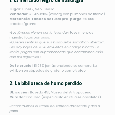
1. El mercado negro de nostalgia
Lugar
: Túnel 7, Neo-Sevilla
Vendedor
: «El Abuelo» (cyborg con pulmones de titanio)
Mercancía
:
Tabaco natural pre-purga
, 20.000
créditos/gramo
«Los jóvenes vienen por la leyenda»
, tose mientras
muestra fotos borrosas:
«Quieren sentir lo que sus bisabuelos llamaban ‘libertad’.
Les doy hojas de 2020 envueltas en código binario. La
ironía: pagan con criptomonedas que contaminan más
que mil cigarrillos.»
Dato crucial
: El 93% jamás enciende su compra. La
exhiben en cápsulas de grafeno como trofeo.
2. La biblioteca de humo perdido
Ubicación
: Bóveda 451, Museo del Antropoceno
Curador
: Dra. Lyra (especialista en rituales obsoletos)
Reconstruimos el «ritual del tabaco artesanal» paso a
paso: