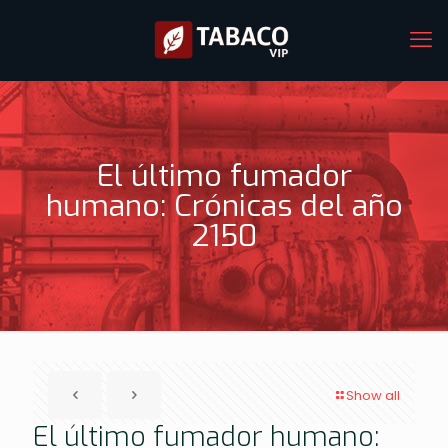
El último fumador
humano: Crónicas del año
2150
Show all
El último fumador humano: