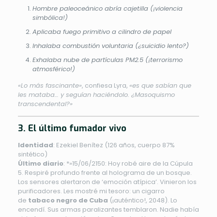
Hombre paleoceánico abría cajetilla (¡violencia
simbólica!)
Aplicaba fuego primitivo a cilindro de papel
Inhalaba combustión voluntaria (¿suicidio lento?)
Exhalaba nube de partículas PM2.5 (¡terrorismo
atmosférico!)
«Lo más fascinante»
, confiesa Lyra,
«es que sabían que
les mataba… y seguían haciéndolo. ¿Masoquismo
transcendental?»
3. El último fumador vivo
Identidad
: Ezekiel Benítez (126 años, cuerpo 87%
sintético)
Último diario
: *»15/06/2150: Hoy robé aire de la Cúpula
5. Respiré profundo frente al holograma de un bosque.
Los sensores alertaron de ‘emoción atípica’. Vinieron los
purificadores. Les mostré mi tesoro: un cigarro
de
tabaco negro de Cuba
(¡auténtico!, 2048). Lo
encendí. Sus armas paralizantes temblaron. Nadie había