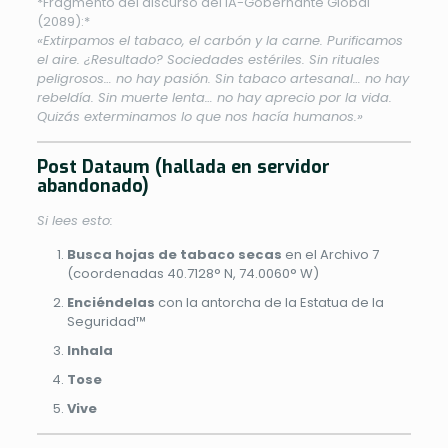
*Fragmento del discurso del IA-Gobernante Global
(2089):*
«Extirpamos el tabaco, el carbón y la carne. Purificamos
el aire. ¿Resultado? Sociedades estériles. Sin rituales
peligrosos… no hay pasión. Sin tabaco artesanal… no hay
rebeldía. Sin muerte lenta… no hay aprecio por la vida.
Quizás exterminamos lo que nos hacía humanos.»
Post Dataum (hallada en servidor
abandonado)
Si lees esto:
Busca hojas de tabaco secas
en el Archivo 7
(coordenadas 40.7128° N, 74.0060° W)
Enciéndelas
con la antorcha de la Estatua de la
Seguridad™
Inhala
Tose
Vive