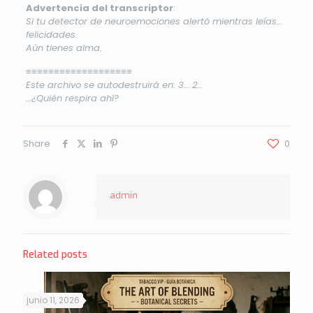
Advertencia del transcriptor
:
Si tu detector de neuroemociones alertó mientras leías…
felicidades.
Aún tienes alma.
≡≡≡≡≡≡≡≡≡≡≡≡≡≡≡≡≡≡≡
Este archivo se autodestruirá en: 3… 2…
…¿Quién respira ahí?
Share
0
admin
Related posts
junio 11, 2026