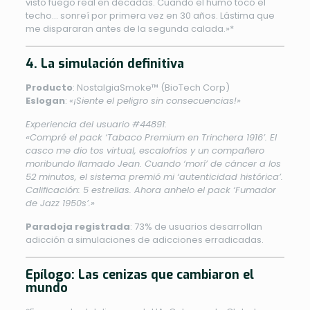
visto fuego real en décadas. Cuando el humo tocó el
techo… sonreí por primera vez en 30 años. Lástima que
me dispararan antes de la segunda calada.»*
4. La simulación definitiva
Producto
: NostalgiaSmoke™ (BioTech Corp)
Eslogan
:
«¡Siente el peligro sin consecuencias!»
Experiencia del usuario #44891:
«Compré el pack ‘Tabaco Premium en Trinchera 1916’. El
casco me dio tos virtual, escalofríos y un compañero
moribundo llamado Jean. Cuando ‘morí’ de cáncer a los
52 minutos, el sistema premió mi ‘autenticidad histórica’.
Calificación: 5 estrellas. Ahora anhelo el pack ‘Fumador
de Jazz 1950s’.»
Paradoja registrada
: 73% de usuarios desarrollan
adicción a simulaciones de adicciones erradicadas.
Epílogo: Las cenizas que cambiaron el
mundo