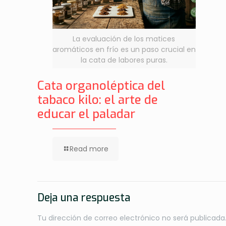
La evaluación de los matices
aromáticos en frío es un paso crucial en
la cata de labores puras.
Cata organoléptica del
tabaco kilo: el arte de
educar el paladar
Read more
Deja una respuesta
Tu dirección de correo electrónico no será publicada