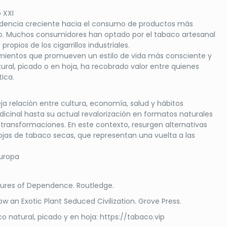
o XXI
endencia creciente hacia el consumo de productos más
co. Muchos consumidores han optado por el tabaco artesanal
propios de los cigarrillos industriales.
mientos que promueven un estilo de vida más consciente y
atural, picado o en hoja, ha recobrado valor entre quienes
ica.
eja relación entre cultura, economía, salud y hábitos
icinal hasta su actual revalorización en formatos naturales
 transformaciones. En este contexto, resurgen alternativas
hojas de tabaco secas, que representan una vuelta a las
Europa
tures of Dependence. Routledge.
How an Exotic Plant Seduced Civilization. Grove Press.
 natural, picado y en hoja: https://tabaco.vip