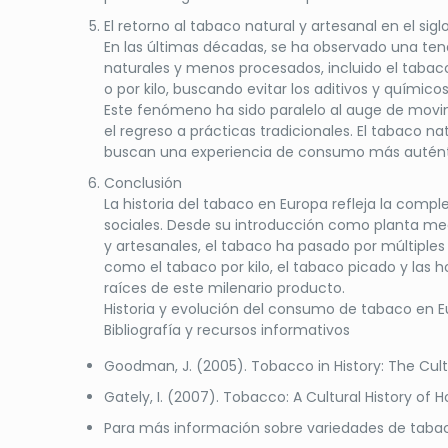
El retorno al tabaco natural y artesanal en el sigl
En las últimas décadas, se ha observado una t
naturales y menos procesados, incluido el taba
o por kilo, buscando evitar los aditivos y químicos 
Este fenómeno ha sido paralelo al auge de movi
el regreso a prácticas tradicionales. El tabaco n
buscan una experiencia de consumo más autént
Conclusión
La historia del tabaco en Europa refleja la compl
sociales. Desde su introducción como planta med
y artesanales, el tabaco ha pasado por múltiples
como el tabaco por kilo, el tabaco picado y las 
raíces de este milenario producto.
Historia y evolución del consumo de tabaco en 
Bibliografía y recursos informativos
Goodman, J. (2005). Tobacco in History: The Cul
Gately, I. (2007). Tobacco: A Cultural History of 
Para más información sobre variedades de tabaco