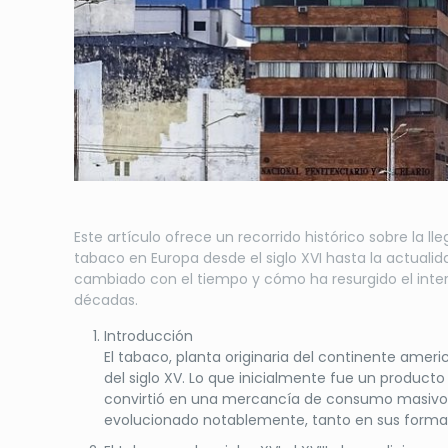
Este artículo ofrece un recorrido histórico sobre la 
tabaco en Europa desde el siglo XVI hasta la actual
cambiado con el tiempo y cómo ha resurgido el interé
décadas.
Introducción
El tabaco, planta originaria del continente ameri
del siglo XV. Lo que inicialmente fue un producto
convirtió en una mercancía de consumo masivo. A
evolucionado notablemente, tanto en sus formas 