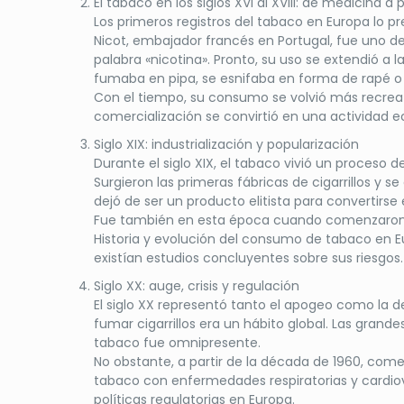
El tabaco en los siglos XVI al XVIII: de medicina a 
Los primeros registros del tabaco en Europa lo 
Nicot, embajador francés en Portugal, fue uno de
palabra «nicotina». Pronto, su uso se extendió a l
fumaba en pipa, se esnifaba en forma de rapé 
Con el tiempo, su consumo se volvió más recreativ
comercialización se convirtió en una actividad 
Siglo XIX: industrialización y popularización
Durante el siglo XIX, el tabaco vivió un proceso d
Surgieron las primeras fábricas de cigarrillos y 
dejó de ser un producto elitista para convertirs
Fue también en esta época cuando comenzaron l
Historia y evolución del consumo de tabaco en 
existían estudios concluyentes sobre sus riesgos.
Siglo XX: auge, crisis y regulación
El siglo XX representó tanto el apogeo como la d
fumar cigarrillos era un hábito global. Las gran
tabaco fue omnipresente.
No obstante, a partir de la década de 1960, com
tabaco con enfermedades respiratorias y cardio
políticas regulatorias en Europa.