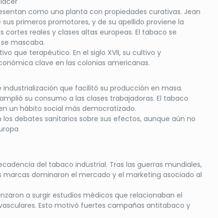
placer
presentan como una planta con propiedades curativas. Jean
 sus primeros promotores, y de su apellido proviene la
as cortes reales y clases altas europeas. El tabaco se
o se mascaba.
o que terapéutico. En el siglo XVII, su cultivo y
económica clave en las colonias americanas.
e industrialización que facilitó su producción en masa.
se amplió su consumo a las clases trabajadoras. El tabaco
e en un hábito social más democratizado.
os debates sanitarios sobre sus efectos, aunque aún no
Europa
ecadencia del tabaco industrial. Tras las guerras mundiales,
des marcas dominaron el mercado y el marketing asociado al
enzaron a surgir estudios médicos que relacionaban el
vasculares. Esto motivó fuertes campañas antitabaco y