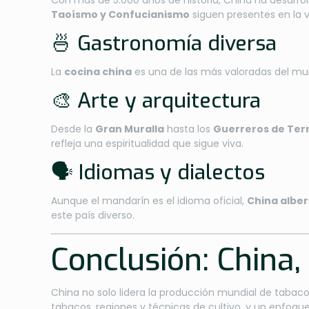
Con más de 5.000 años de historia, China ha desarr
Taoísmo y Confucianismo
siguen presentes en la vi
🍜 Gastronomía diversa
La
cocina china
es una de las más valoradas del mund
🎨 Arte y arquitectura
Desde la
Gran Muralla
hasta los
Guerreros de Ter
refleja una espiritualidad que sigue viva.
🗣️ Idiomas y dialectos
Aunque el mandarín es el idioma oficial,
China alber
este país diverso.
Conclusión: China, 
China no solo lidera la producción mundial de tabaco
tabacos, regiones y técnicas de cultivo, y un enfoque