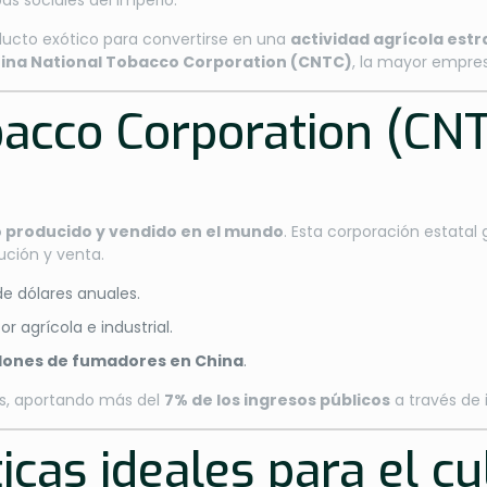
s sociales del imperio.
oducto exótico para convertirse en una
actividad agrícola estr
ina National Tobacco Corporation (CNTC)
, la mayor empre
acco Corporation (CNT
 producido y vendido en el mundo
. Esta corporación estatal
ución y venta.
de dólares anuales.
r agrícola e industrial.
llones de fumadores en China
.
aís, aportando más del
7% de los ingresos públicos
a través de 
cas ideales para el cu