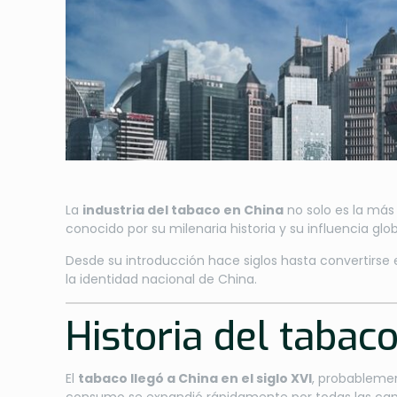
La
industria del tabaco en China
no solo es la más 
conocido por su milenaria historia y su influencia glo
Desde su introducción hace siglos hasta convertirse 
la identidad nacional de China.
Historia del tabaco
El
tabaco llegó a China en el siglo XVI
, probablemen