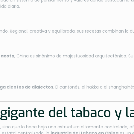
ollado un sistema de pensamiento y valores donde destacan la
a
da diaria.
o. Regional, creativa y equilibrada, sus recetas combinan lo du
racota
, China es sinónimo de majestuosidad arquitectónica. S
ga cientos de dialectos
. El cantonés, el hakka o el shanghainé
gigante del tabaco y la
, sino que lo hace bajo una estructura altamente controlada, ef
 estatal centralizado, la
industria del tabaco en China
es un 