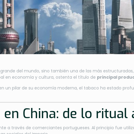
grande del mundo, sino también una de las más estructuradas, co
bal en economía y cultura, ostenta el título de
principal produ
en un pilar de su economía moderna, el tabaco ha estado profund
 en China: de lo ritual
te a través de comerciantes portugueses. Al principio fue utili