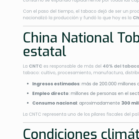
consumo se expandió rápidamente por todas las capa
Con el paso del tiempo, el tabaco dejó de ser un pr
nacionalizó la producción y fundó lo que hoy es la
Ch
China National Tob
estatal
La
CNTC
es responsable de más del
40% del tabaco
tabaco: cultivo, procesamiento, manufactura, distrib
Ingresos estimados
: más de 200.000 millones 
Empleo directo
: millones de personas en el secto
Consumo nacional
: aproximadamente
300 mi
La CNTC representa uno de los pilares fiscales del p
Condiciones climáti