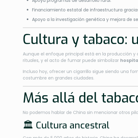
Apoya programas de desarrollo rural.
Financiamiento estatal de infraestructura gracia
Apoyo a la investigación genética y mejora de se
Cultura y tabaco: 
Aunque el enfoque principal está en la producción 
rituales, y el acto de fumar puede simbolizar
hospita
Incluso hoy, ofrecer un cigarrillo sigue siendo una f
costumbre en grandes ciudades.
Más allá del tabac
No podemos hablar de China sin mencionar otros pilare
🏛️ Cultura ancestral