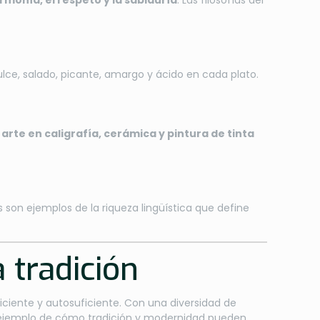
rmonía, el respeto y la sabiduría
. Las filosofías del
lce, salado, picante, amargo y ácido en cada plato.
u
arte en caligrafía, cerámica y pintura de tinta
s son ejemplos de la riqueza lingüística que define
 tradición
iciente y autosuficiente. Con una diversidad de
ejemplo de cómo tradición y modernidad pueden