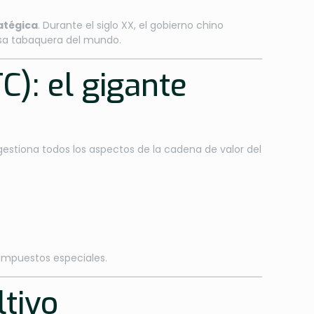
atégica
. Durante el siglo XX, el gobierno chino
sa tabaquera del mundo.
C): el gigante
 gestiona todos los aspectos de la cadena de valor del
impuestos especiales.
ltivo