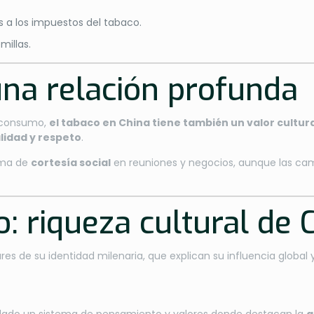
s a los impuestos del tabaco.
millas.
una relación profunda
y consumo,
el tabaco en China tiene también un valor cultur
lidad y respeto
.
orma de
cortesía social
en reuniones y negocios, aunque las ca
o: riqueza cultural de 
s de su identidad milenaria, que explican su influencia global y