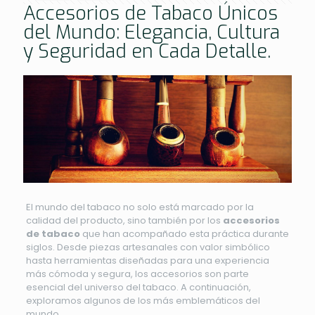
Accesorios de Tabaco Únicos
del Mundo: Elegancia, Cultura
y Seguridad en Cada Detalle.
El mundo del tabaco no solo está marcado por la
calidad del producto, sino también por los
accesorios
de tabaco
que han acompañado esta práctica durante
siglos. Desde piezas artesanales con valor simbólico
hasta herramientas diseñadas para una experiencia
más cómoda y segura, los accesorios son parte
esencial del universo del tabaco. A continuación,
exploramos algunos de los más emblemáticos del
mundo.