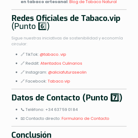
en tabaco artesanal
:
Blog de Tabaco Natural
Redes Oficiales de Tabaco.vip
(Punto 6️⃣)
Sigue nuestras iniciativas de sostenibilidad y economía
circular:
🔗 TikTok:
@tabaco..vip
🔗 Reddit:
Atentados Culinarios
🔗 Instagram:
@aliciafuturaseolin
🔗 Facebook:
Tabaco.vip
Datos de Contacto (Punto 7️⃣)
📞 Teléfono: +34 637 59 01 84
📧 Contacto directo:
Formulario de Contacto
Conclusión