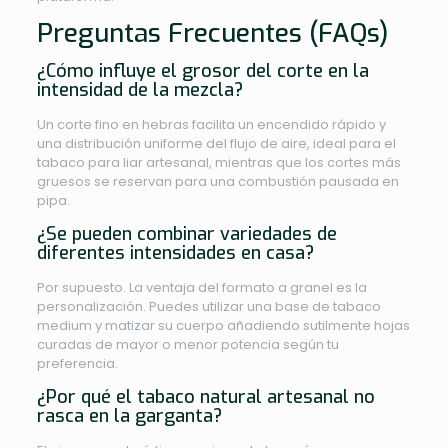
Preguntas Frecuentes (FAQs)
¿Cómo influye el grosor del corte en la
intensidad de la mezcla?
Un corte fino en hebras facilita un encendido rápido y
una distribución uniforme del flujo de aire, ideal para el
tabaco para liar artesanal, mientras que los cortes más
gruesos se reservan para una combustión pausada en
pipa.
¿Se pueden combinar variedades de
diferentes intensidades en casa?
Por supuesto. La ventaja del formato a granel es la
personalización. Puedes utilizar una base de tabaco
medium y matizar su cuerpo añadiendo sutilmente hojas
curadas de mayor o menor potencia según tu
preferencia.
¿Por qué el tabaco natural artesanal no
rasca en la garganta?