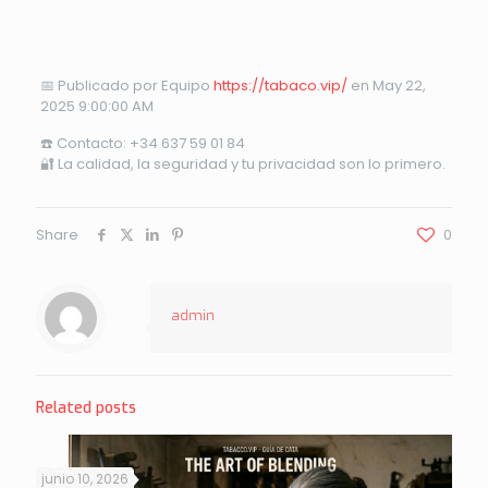
📅 Publicado por Equipo
https://tabaco.vip/
en May 22,
2025 9:00:00 AM
☎️ Contacto: +34 637 59 01 84
🔐 La calidad, la seguridad y tu privacidad son lo primero.
Share
0
admin
Related posts
junio 10, 2026