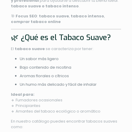
y profesional
para ayudarte a descubrir tu
blend
ideal:
tabaco suave o tabaco intenso
.
🎯
Focus SEO
:
tabaco suave
,
tabaco intenso
,
comprar tabaco online
🌿 ¿Qué es el Tabaco Suave?
El
tabaco suave
se caracteriza por tener:
Un sabor más ligero
Bajo contenido de nicotina
Aromas florales o cítricos
Un humo más delicado y fácil de inhalar
Ideal para:
🔹 Fumadores ocasionales
🔹 Principiantes
🔹 Amantes del tabaco ecológico o aromático
En nuestro catálogo puedes encontrar tabacos suaves
como: