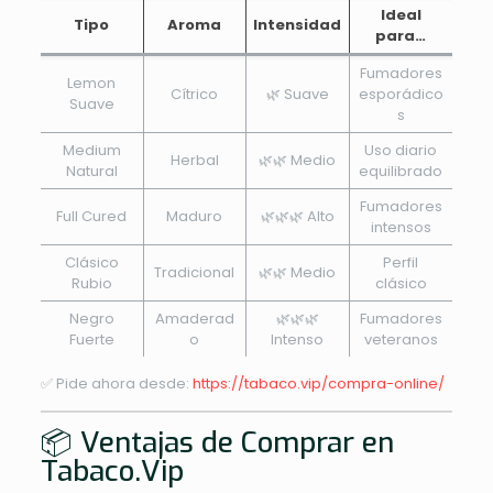
Ideal
Tipo
Aroma
Intensidad
para…
Fumadores
Lemon
Cítrico
🌿 Suave
esporádico
Suave
s
Medium
Uso diario
Herbal
🌿🌿 Medio
Natural
equilibrado
Fumadores
Full Cured
Maduro
🌿🌿🌿 Alto
intensos
Clásico
Perfil
Tradicional
🌿🌿 Medio
Rubio
clásico
Negro
Amaderad
🌿🌿🌿
Fumadores
Fuerte
o
Intenso
veteranos
✅ Pide ahora desde:
https://tabaco.vip/compra-online/
📦 Ventajas de Comprar en
Tabaco.Vip