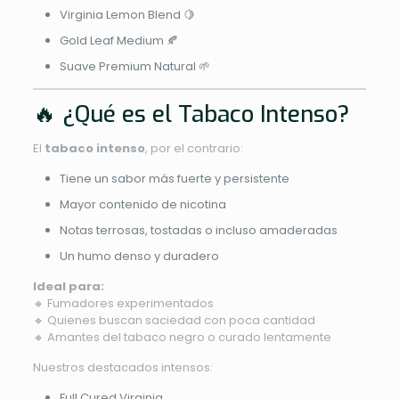
Virginia Lemon Blend 🍋
Gold Leaf Medium 🍂
Suave Premium Natural 🌱
🔥 ¿Qué es el Tabaco Intenso?
El
tabaco intenso
, por el contrario:
Tiene un sabor más fuerte y persistente
Mayor contenido de nicotina
Notas terrosas, tostadas o incluso amaderadas
Un humo denso y duradero
Ideal para:
🔸 Fumadores experimentados
🔸 Quienes buscan saciedad con poca cantidad
🔸 Amantes del tabaco negro o curado lentamente
Nuestros destacados intensos:
Full Cured Virginia