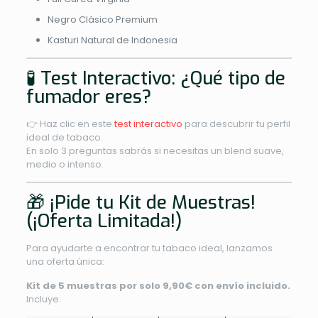
Negro Clásico Premium
Kasturi Natural de Indonesia
🧪 Test Interactivo: ¿Qué tipo de
fumador eres?
👉 Haz clic en este
test interactivo
para descubrir tu perfil
ideal de tabaco.
En solo 3 preguntas sabrás si necesitas un blend suave,
medio o intenso.
🎁 ¡Pide tu Kit de Muestras!
(¡Oferta Limitada!)
Para ayudarte a encontrar tu tabaco ideal, lanzamos
una oferta única:
Kit de 5 muestras por solo 9,90€ con envío incluido.
Incluye: