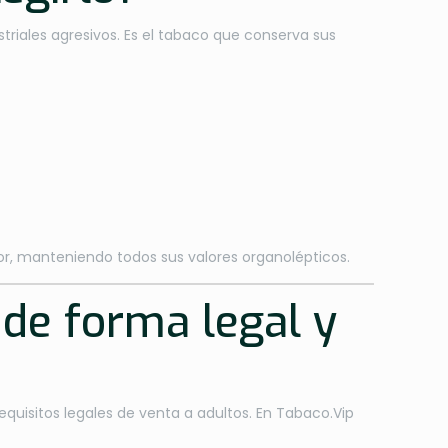
striales agresivos. Es el tabaco que conserva sus
tor, manteniendo todos sus valores organolépticos.
 de forma legal y
uisitos legales de venta a adultos. En Tabaco.Vip