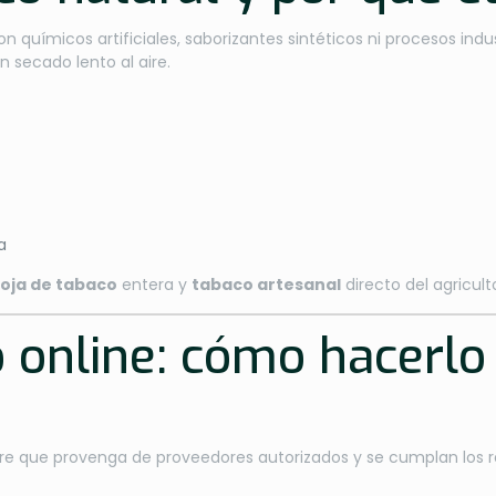
n químicos artificiales, saborizantes sintéticos ni procesos indu
n secado lento al aire.
a
oja de tabaco
entera y
tabaco artesanal
directo del agricul
 online: cómo hacerlo
e que provenga de proveedores autorizados y se cumplan los req