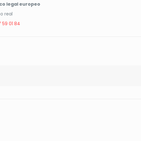
co legal europeo
o real
 59 01 84