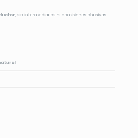
d
oductor
, sin intermediarios ni comisiones abusivas.
natural
.