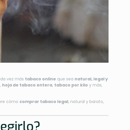
cada vez más
tabaco online
que sea
natural, legal y
o
,
hoja de tabaco entera
,
tabaco por kilo
y más,
obre cómo
comprar tabaco legal
, natural y barato,
egirlo?