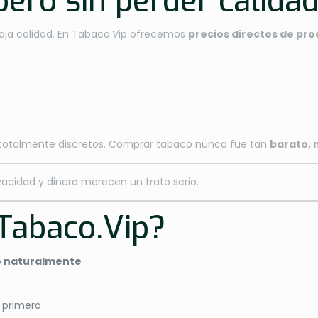
pero sin perder calida
aja calidad. En Tabaco.Vip ofrecemos
precios directos de pr
 totalmente discretos. Comprar tabaco nunca fue tan
barato, 
ivacidad y dinero merecen un trato serio.
 Tabaco.Vip?
o naturalmente
 primera