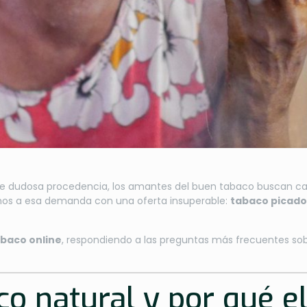
y de dudosa procedencia, los amantes del buen tabaco buscan 
mos a esa demanda con una oferta insuperable:
tabaco picad
baco online
, respondiendo a las preguntas más frecuentes s
co natural y por qué el