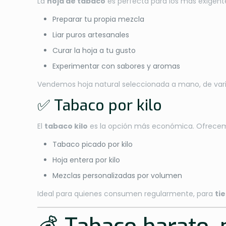
La
hoja de tabaco
es perfecta para los más exigent
Preparar tu propia mezcla
Liar puros artesanales
Curar la hoja a tu gusto
Experimentar con sabores y aromas
Vendemos hoja natural seleccionada a mano, de vari
✅ Tabaco por kilo
El
tabaco kilo
es la opción más económica. Ofrece
Tabaco picado por kilo
Hoja entera por kilo
Mezclas personalizadas por volumen
Ideal para quienes consumen regularmente, para
ti