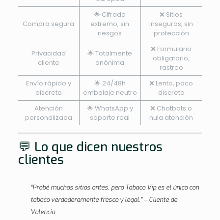
🌟 Cifrado
❌ Sitios
Compra segura
extremo, sin
inseguros, sin
riesgos
protección
❌ Formulario
Privacidad
🌟 Totalmente
obligatorio,
cliente
anónima
rastreo
Envío rápido y
🌟 24/48h
❌ Lento, poco
discreto
embalaje neutro
discreto
Atención
🌟 WhatsApp y
❌ Chatbots o
personalizada
soporte real
nula atención
💬 Lo que dicen nuestros
clientes
“Probé muchos sitios antes, pero Tabaco.Vip es el único con
tabaco verdaderamente fresco y legal.” – Cliente de
Valencia