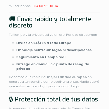
📲 Escríbenos:
+34 637 59 01 84
🚚 Envío rápido y totalmente
discreto
Tu tiempo y tu privacidad valen oro. Por eso ofrecemos:
Envíos en 24/48h a toda Europa
Embalaje neutro sin logos ni descripciones
Seguimiento en tiempo real
Entrega en domicilio o punto de recogida
privado
Hacemos que recibir el
mejor tabaco europeo
en
casa sea tan sencillo como pedir una pizza. Nadie sabrá
qué estás recibiendo, ni por qué canal llegó.
🔒 Protección total de tus datos
La seguridad del cliente es sagrada. En Tabaco.Vip