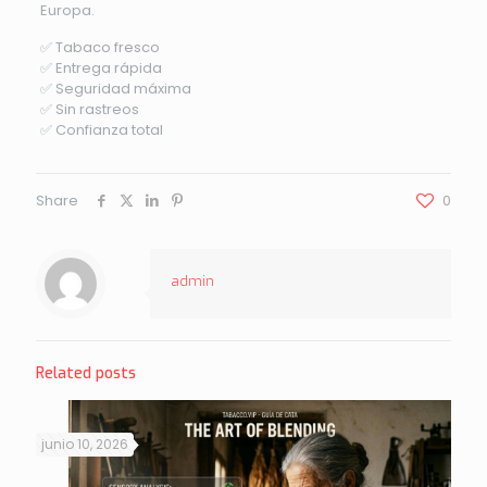
Europa.
✅ Tabaco fresco
✅ Entrega rápida
✅ Seguridad máxima
✅ Sin rastreos
✅ Confianza total
Share
0
admin
Related posts
junio 10, 2026