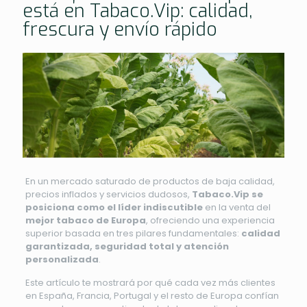
está en Tabaco.Vip: calidad,
frescura y envío rápido
En un mercado saturado de productos de baja calidad,
precios inflados y servicios dudosos,
Tabaco.Vip se
posiciona como el líder indiscutible
en la venta del
mejor tabaco de Europa
, ofreciendo una experiencia
superior basada en tres pilares fundamentales:
calidad
garantizada, seguridad total y atención
personalizada
.
Este artículo te mostrará por qué cada vez más clientes
en España, Francia, Portugal y el resto de Europa confían