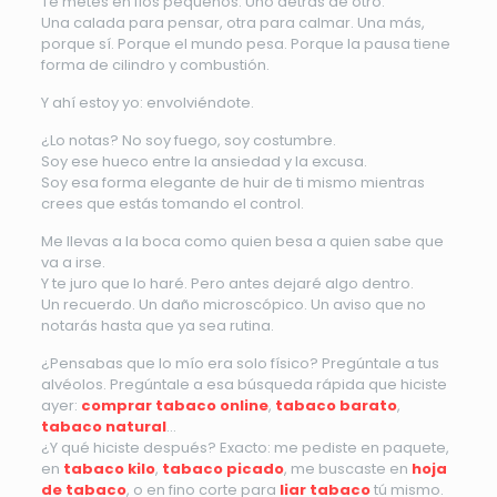
Te metes en líos pequeños. Uno detrás de otro.
Una calada para pensar, otra para calmar. Una más,
porque sí. Porque el mundo pesa. Porque la pausa tiene
forma de cilindro y combustión.
Y ahí estoy yo: envolviéndote.
¿Lo notas? No soy fuego, soy costumbre.
Soy ese hueco entre la ansiedad y la excusa.
Soy esa forma elegante de huir de ti mismo mientras
crees que estás tomando el control.
Me llevas a la boca como quien besa a quien sabe que
va a irse.
Y te juro que lo haré. Pero antes dejaré algo dentro.
Un recuerdo. Un daño microscópico. Un aviso que no
notarás hasta que ya sea rutina.
¿Pensabas que lo mío era solo físico? Pregúntale a tus
alvéolos. Pregúntale a esa búsqueda rápida que hiciste
ayer:
comprar tabaco online
,
tabaco barato
,
tabaco natural
…
¿Y qué hiciste después? Exacto: me pediste en paquete,
en
tabaco kilo
,
tabaco picado
, me buscaste en
hoja
de tabaco
, o en fino corte para
liar tabaco
tú mismo.