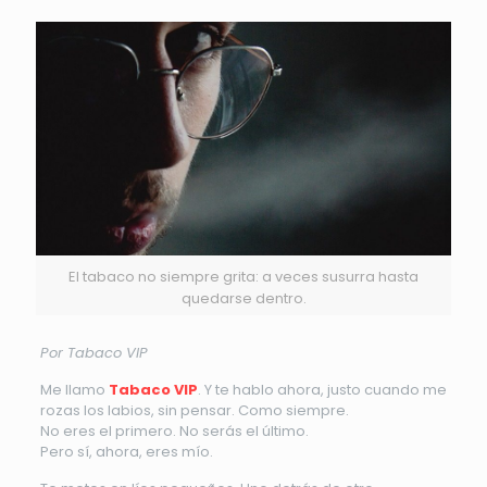
El tabaco no siempre grita: a veces susurra hasta
quedarse dentro.
Por Tabaco VIP
Me llamo
Tabaco VIP
. Y te hablo ahora, justo cuando me
rozas los labios, sin pensar. Como siempre.
No eres el primero. No serás el último.
Pero sí, ahora, eres mío.