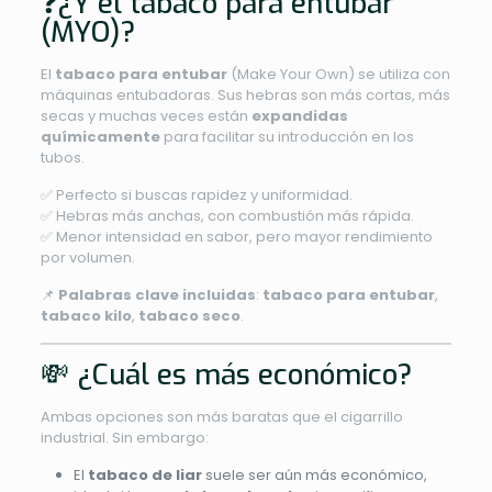
❓¿Y el tabaco para entubar
(MYO)?
El
tabaco para entubar
(Make Your Own) se utiliza con
máquinas entubadoras. Sus hebras son más cortas, más
secas y muchas veces están
expandidas
químicamente
para facilitar su introducción en los
tubos.
✅ Perfecto si buscas rapidez y uniformidad.
✅ Hebras más anchas, con combustión más rápida.
✅ Menor intensidad en sabor, pero mayor rendimiento
por volumen.
📌
Palabras clave incluidas
:
tabaco para entubar
,
tabaco kilo
,
tabaco seco
.
💸 ¿Cuál es más económico?
Ambas opciones son más baratas que el cigarrillo
industrial. Sin embargo:
El
tabaco de liar
suele ser aún más económico,