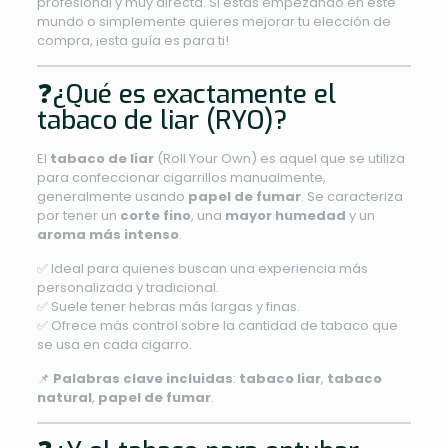
profesional y muy directa. Si estás empezando en este
mundo o simplemente quieres mejorar tu elección de
compra, ¡esta guía es para ti!
❓¿Qué es exactamente el
tabaco de liar (RYO)?
El
tabaco de liar
(Roll Your Own) es aquel que se utiliza
para confeccionar cigarrillos manualmente,
generalmente usando
papel de fumar
. Se caracteriza
por tener un
corte fino
, una
mayor humedad
y un
aroma más intenso
.
✅ Ideal para quienes buscan una experiencia más
personalizada y tradicional.
✅ Suele tener hebras más largas y finas.
✅ Ofrece más control sobre la cantidad de tabaco que
se usa en cada cigarro.
📌
Palabras clave incluidas
:
tabaco liar
,
tabaco
natural
,
papel de fumar
.