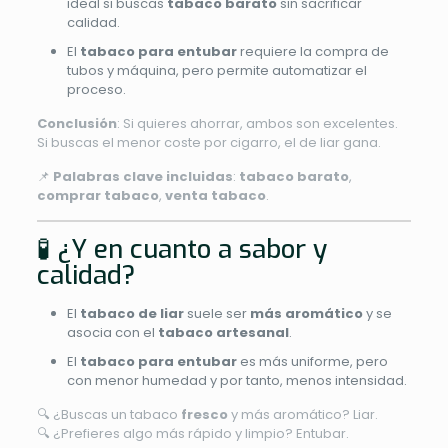
ideal si buscas
tabaco barato
sin sacrificar
calidad.
El
tabaco para entubar
requiere la compra de
tubos y máquina, pero permite automatizar el
proceso.
Conclusión
: Si quieres ahorrar, ambos son excelentes.
Si buscas el menor coste por cigarro, el de liar gana.
📌
Palabras clave incluidas
:
tabaco barato
,
comprar tabaco
,
venta tabaco
.
🧪 ¿Y en cuanto a sabor y
calidad?
El
tabaco de liar
suele ser
más aromático
y se
asocia con el
tabaco artesanal
.
El
tabaco para entubar
es más uniforme, pero
con menor humedad y por tanto, menos intensidad.
🔍 ¿Buscas un tabaco
fresco
y más aromático? Liar.
🔍 ¿Prefieres algo más rápido y limpio? Entubar.