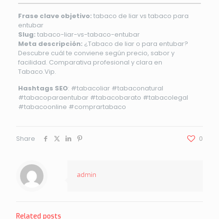
Frase clave objetivo:
tabaco de liar vs tabaco para
entubar
Slug:
tabaco-liar-vs-tabaco-entubar
Meta descripción:
¿Tabaco de liar o para entubar?
Descubre cuál te conviene según precio, sabor y
facilidad. Comparativa profesional y clara en
Tabaco.Vip.
Hashtags SEO
: #tabacoliar #tabaconatural
#tabacoparaentubar #tabacobarato #tabacolegal
#tabacoonline #comprartabaco
Share
0
admin
Related posts