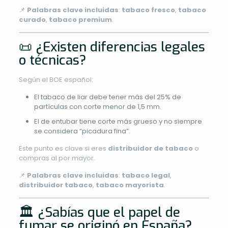
📌
Palabras clave incluidas
:
tabaco fresco
,
tabaco
curado
,
tabaco premium
.
📜 ¿Existen diferencias legales
o técnicas?
Según el BOE español:
El tabaco de liar debe tener más del 25% de
partículas con corte menor de 1,5 mm.
El de entubar tiene corte más grueso y no siempre
se considera “picadura fina”.
Este punto es clave si eres
distribuidor de tabaco
o
compras al por mayor.
📌
Palabras clave incluidas
:
tabaco legal
,
distribuidor tabaco
,
tabaco mayorista
.
🏛️ ¿Sabías que el papel de
fumar se originó en España?