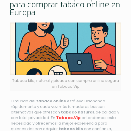
para comprar tabaco online en
Europa
Tabaco kilo, natural y picado con compra online segura
en Tabaco.Vip
El mundo del
tabaco online
está evolucionando
rápidamente y cada vez más fumadores buscan
alternativas que ofrezcan
tabaco natural
, de calidad y
con total privacidad. En
Tabaco.Vip
entendemos esta
necesidad y ofrecemos la mejor experiencia para
quienes desean adquirir
tabaco kilo
con confianza,