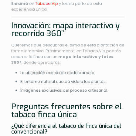
Enramá
en
Tabaco.Vip
y forma parte de esta
experiencia única.
Innovación: mapa interactivo y
recorrido 360°
Queremos que descubras el alma de esta plantación de
forma inmersiva. Próximamente, en Tabaco.Vip podrás
recorrer la finca con un
mapa interactivo y fotos
360°
, donde apreciarás:
La ubicación exacta de cada parcela.
El entorno natural que da vida a las plantas.
Imágenes exclusivas del proceso artesanal.
Preguntas frecuentes sobre el
tabaco finca única
¿Qué diferencia al tabaco de finca única del
convencional?