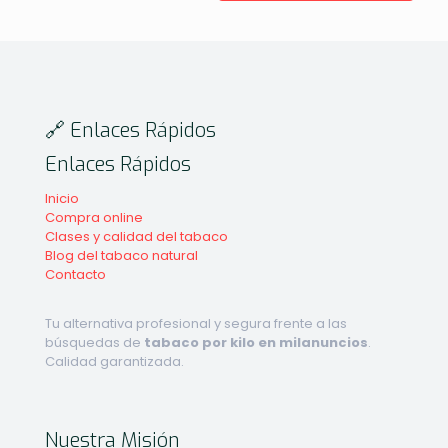
🔗 Enlaces Rápidos
Enlaces Rápidos
Inicio
Compra online
Clases y calidad del tabaco
Blog del tabaco natural
Contacto
Tu alternativa profesional y segura frente a las
búsquedas de
tabaco por kilo en milanuncios
.
Calidad garantizada.
Nuestra Misión