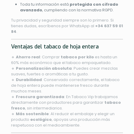
Toda tu información está
protegida con cifrado
avanzado
, cumpliendo con la normativa RGPD.
Tu privacidad y seguridad siempre son lo primero. Si
tienes dudas, escríbenos por WhatsApp al
+34 637 59 01
84
.
Ventajas del tabaco de hoja entera
🔹
Ahorro real
: Comprar
tabaco por kilo
es hasta un
60% más económico que el tabaco empaquetado.
🔹
Personalización absoluta
: Puedes crear mezclas
suaves, fuertes o aromáticas a tu gusto.
🔹
Durabilidad
: Conservado correctamente, el tabaco
de hoja entera puede mantenerse fresco durante
muchos meses.
🔹
Frescura garantizada
: En Tabaco.Vip trabajamos
directamente con productores para garantizar
tabaco
fresco
, sin intermediarios.
🔹
Más sostenible
: Al reducir el embalaje y elegir un
producto
ecológico
, apoyas una producción más
respetuosa con el medioambiente.