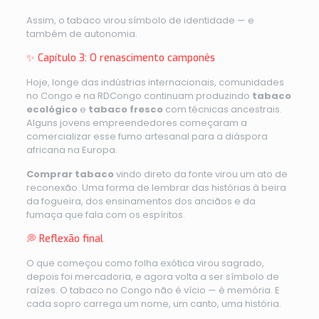
Assim, o tabaco virou símbolo de identidade — e
também de autonomia.
✨ Capítulo 3: O renascimento camponês
Hoje, longe das indústrias internacionais, comunidades
no Congo e na RDCongo continuam produzindo
tabaco
ecológico
e
tabaco fresco
com técnicas ancestrais.
Alguns jovens empreendedores começaram a
comercializar esse fumo artesanal para a diáspora
africana na Europa.
Comprar tabaco
vindo direto da fonte virou um ato de
reconexão. Uma forma de lembrar das histórias à beira
da fogueira, dos ensinamentos dos anciãos e da
fumaça que fala com os espíritos.
💭 Reflexão final
O que começou como folha exótica virou sagrado,
depois foi mercadoria, e agora volta a ser símbolo de
raízes. O tabaco no Congo não é vício — é memória. E
cada sopro carrega um nome, um canto, uma história.