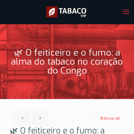
🌿 O feiticeiro e o fumo: a
alma do tabaco no coração
do Congo
Show all
🌿 O feiticeiro e o fumo: a