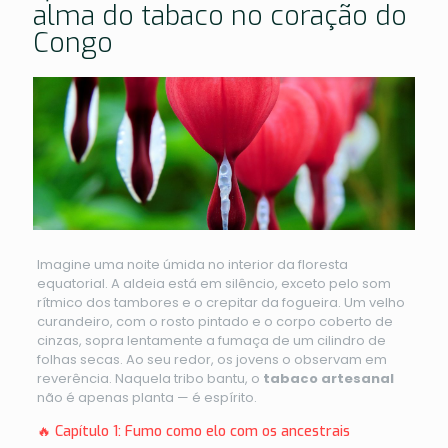
alma do tabaco no coração do
Congo
Imagine uma noite úmida no interior da floresta
equatorial. A aldeia está em silêncio, exceto pelo som
rítmico dos tambores e o crepitar da fogueira. Um velho
curandeiro, com o rosto pintado e o corpo coberto de
cinzas, sopra lentamente a fumaça de um cilindro de
folhas secas. Ao seu redor, os jovens o observam em
reverência. Naquela tribo bantu, o
tabaco artesanal
não é apenas planta — é espírito.
🔥 Capítulo 1: Fumo como elo com os ancestrais