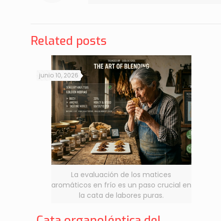
Related posts
junio 10, 2026
La evaluación de los matices
aromáticos en frío es un paso crucial en
la cata de labores puras.
Cata organoléptica del