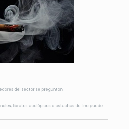
dores del sector se preguntan:
nales, libretas ecológicas o estuches de lino puede