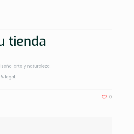
u tienda
seño, arte y naturaleza.
% legal.
0