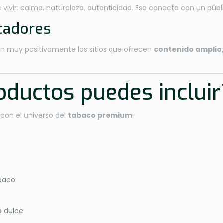
vivir: calma, naturaleza, autenticidad. Eso conecta con un púb
scadores
n muy positivamente los sitios que ofrecen
contenido amplio,
oductos puedes incluir
 con el universo del
tabaco premium
:
abaco
o dulce