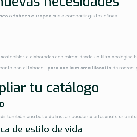
 nuevas necesidades
baco
o
tabaco europeo
suele compartir gustos afines:
os sostenibles o elaborados con mimo: desde un filtro ecológico
tamente con el tabaco…
pero con la misma filosofía
de marca, p
liar tu catálogo
io
dir también una bolsa de lino, un cuaderno artesanal o una infusi
a de estilo de vida