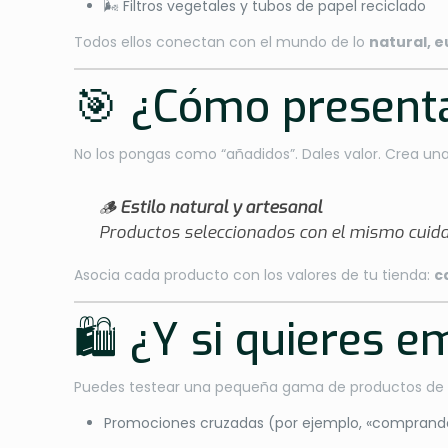
🌬 Filtros vegetales y tubos de papel reciclado
Todos ellos conectan con el mundo de lo
natural, 
🎯 ¿Cómo presenta
No los pongas como “añadidos”. Dales valor. Crea una
🪵
Estilo natural y artesanal
Productos seleccionados con el mismo cuid
Asocia cada producto con los valores de tu tienda:
c
🛍 ¿Y si quieres 
Puedes testear una pequeña gama de productos de 
Promociones cruzadas (por ejemplo, «comprando 