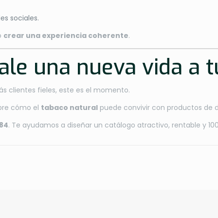
es sociales.
o
crear una experiencia coherente
.
ale una nueva vida a t
s clientes fieles, este es el momento.
bre cómo el
tabaco natural
puede convivir con productos de di
 84
. Te ayudamos a diseñar un catálogo atractivo, rentable y 100