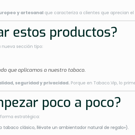
europeo y artesanal
que caracteriza a clientes que aprecian e
r estos productos?
 nueva sección tipo:
ado que aplicamos a nuestro tabaco.
alidad, seguridad y privacidad.
Porque en Tabaco.Vip, lo prime
empezar poco a poco?
forma estratégica:
tabaco clásico, llévate un ambientador natural de regalo»).