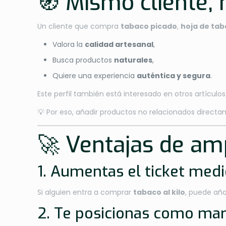
🧭 Mismo cliente,
Un cliente que compra
tabaco picado
,
hoja de ta
Valora la
calidad artesanal
,
Busca productos
naturales
,
Quiere una experiencia
auténtica y segura
.
Este perfil también está interesado en otros artícul
💡 Por eso, añadir productos no relacionados direc
🚀 Ventajas de amp
1. Aumentas el ticket med
Si alguien entra a comprar
tabaco al kilo
, puede aña
2. Te posicionas como marc