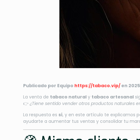
Publicado por Equipo
https://tabaco.vip/
en 2025
La venta de
tabaco natural
y
tabaco artesanal
si
👉
¿Tiene sentido vender otros productos naturales 
La respuesta es
sí
, y en este artículo te explicamos 
ayudarte a aumentar tus ventas y consolidar tu mar