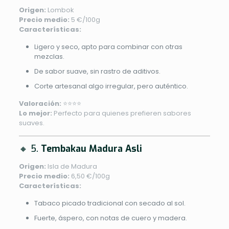
Origen:
Lombok
Precio medio:
5 €/100g
Características:
Ligero y seco, apto para combinar con otras
mezclas.
De sabor suave, sin rastro de aditivos.
Corte artesanal algo irregular, pero auténtico.
Valoración:
⭐⭐⭐⭐
Lo mejor:
Perfecto para quienes prefieren sabores
suaves.
🔸 5.
Tembakau Madura Asli
Origen:
Isla de Madura
Precio medio:
6,50 €/100g
Características:
Tabaco picado tradicional con secado al sol.
Fuerte, áspero, con notas de cuero y madera.