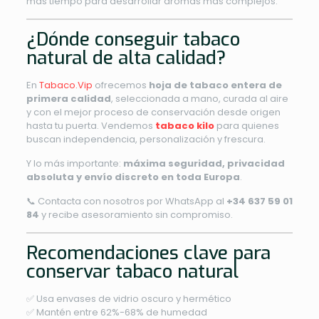
más tiempo para desarrollar aromas más complejos.
¿Dónde conseguir tabaco
natural de alta calidad?
En
Tabaco.Vip
ofrecemos
hoja de tabaco entera de
primera calidad
, seleccionada a mano, curada al aire
y con el mejor proceso de conservación desde origen
hasta tu puerta. Vendemos
tabaco kilo
para quienes
buscan independencia, personalización y frescura.
Y lo más importante:
máxima seguridad, privacidad
absoluta y envío discreto en toda Europa
.
📞 Contacta con nosotros por WhatsApp al
+34 637 59 01
84
y recibe asesoramiento sin compromiso.
Recomendaciones clave para
conservar tabaco natural
✅ Usa envases de vidrio oscuro y hermético
✅ Mantén entre 62%-68% de humedad