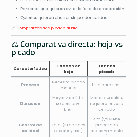
Personas que quieren evitar la fase de preparación
Quienes quieren ahorrar sin perder calidad
🔗
Comprar tabaco picado al kilo
⚖️ Comparativa directa: hoja vs
picado
Tabaco en
Tabaco
Característica
hoja
picado
Necesita picado
Proceso
Listo para usar
manual
Mayor vida útil si
Menor duración,
Duración
se conserva
requiere envase
bien
cerrado
Alto (ya viene
Control de
Total (tú decides
procesado
calidad
el corte y uso)
artesanalmente
)