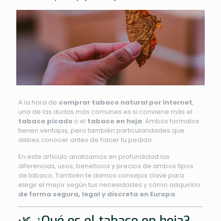
A la hora de
comprar tabaco natural por Internet
,
una de las dudas más comunes es si conviene más el
tabaco picado
o el
tabaco en hoja
. Ambos formatos
tienen ventajas, pero también particularidades que
debes conocer antes de hacer tu pedido.
En este artículo analizamos en profundidad las
diferencias, usos, beneficios y precios de ambos tipos
de tabaco. También te damos consejos clave para
elegir el mejor según tus necesidades y cómo adquirirlo
de forma segura, legal y discreta en Europa
.
🌿 ¿Qué es el tabaco en hoja?