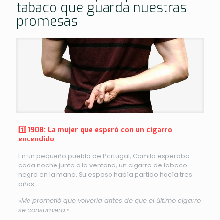
tabaco que guarda nuestras
promesas
1️⃣ 1908: La mujer que esperó con un cigarro
encendido
En un pequeño pueblo de Portugal, Camila esperaba
cada noche junto a la ventana, un cigarro de tabaco
negro en la mano. Su esposo había partido hacía tres
años.
«Me prometió que volvería antes de que el último cigarro
se consumiera.»