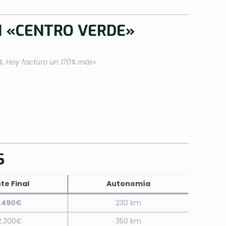
N «CENTRO VERDE»
%. Hoy facturo un 170% más»
.
S
te Final
Autonomía
1.490€
230 km
2.300€
350 km