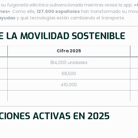
a su
furgoneta eléctrica subvencionada
mientras revisa la app:
«
nes»
. Como ella,
127.000 españoles
han transformado su movil
ayudas
y qué tecnologías están cambiando el transporte.
E LA MOVILIDAD SOSTENIBLE
Cifra 2025
184,000 unidades
68,500
410,000
CIONES ACTIVAS EN 2025