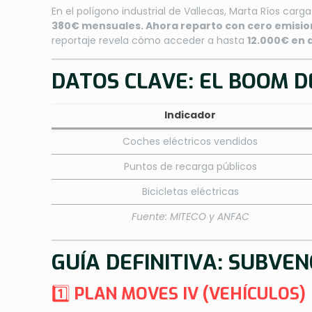
En el polígono industrial de Vallecas, Marta Ríos carg
380€ mensuales. Ahora reparto con cero emisio
reportaje revela cómo acceder a hasta
12.000€ en 
DATOS CLAVE: EL BOOM D
Indicador
Coches eléctricos vendidos
Puntos de recarga públicos
Bicicletas eléctricas
Fuente: MITECO y ANFAC
GUÍA DEFINITIVA: SUBVEN
1️⃣
PLAN MOVES IV (VEHÍCULOS)