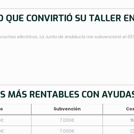
O QUE CONVIRTIÓ SU TALLER E
 coches eléctricos. La Junta de Andalucía me subvencionó el 65
OS MÁS RENTABLES CON AYUDA
io
Subvención
Cos
0€
7.000€
1
0€
7.000€
2