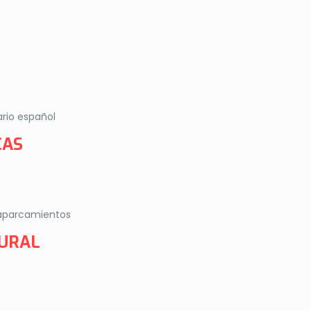
rio español
CAS
 aparcamientos
RURAL