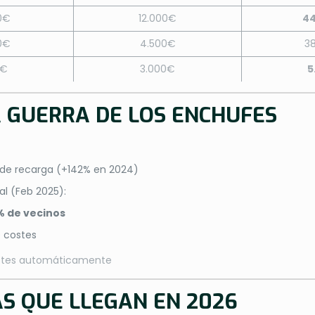
0€
12.000€
4
0€
4.500€
3
5€
3.000€
5
A GUERRA DE LOS ENCHUFES
 de recarga (+142% en 2024)
l (Feb 2025):
% de vecinos
 costes
ostes automáticamente
S QUE LLEGAN EN 2026