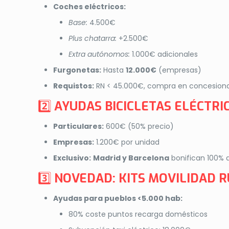
Coches eléctricos:
Base:
4.500€
Plus chatarra:
+2.500€
Extra autónomos:
1.000€ adicionales
Furgonetas:
Hasta
12.000€
(empresas)
Requistos:
RN < 45.000€, compra en concesiona
2️⃣
AYUDAS BICICLETAS ELÉCTRI
Particulares:
600€ (50% precio)
Empresas:
1.200€ por unidad
Exclusivo:
Madrid y Barcelona
bonifican 100%
3️⃣
NOVEDAD: KITS MOVILIDAD 
Ayudas para pueblos <5.000 hab:
80% coste puntos recarga domésticos