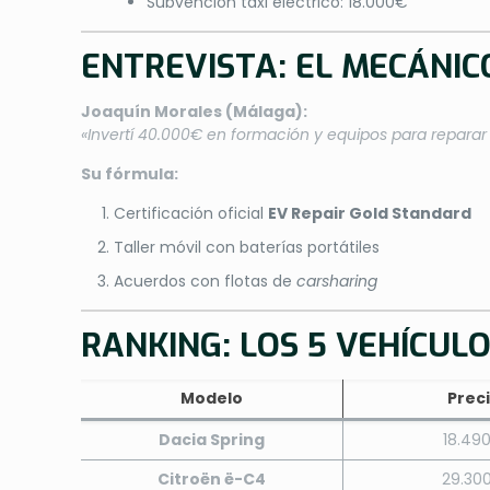
Subvención taxi eléctrico: 18.000€
ENTREVISTA: EL MECÁNIC
Joaquín Morales (Málaga):
«Invertí 40.000€ en formación y equipos para reparar
Su fórmula:
Certificación oficial
EV Repair Gold Standard
Taller móvil con baterías portátiles
Acuerdos con flotas de
carsharing
RANKING: LOS 5 VEHÍCUL
Modelo
Prec
Dacia Spring
18.49
Citroën ë-C4
29.30