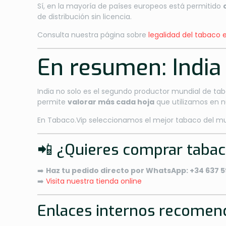
Sí, en la mayoría de países europeos está permitido
de distribución sin licencia.
Consulta nuestra página sobre
legalidad del tabaco 
En resumen: India 
India no solo es el segundo productor mundial de ta
permite
valorar más cada hoja
que utilizamos en nu
En Tabaco.Vip seleccionamos el mejor tabaco del mund
📲 ¿Quieres comprar taba
➡️
Haz tu pedido directo por WhatsApp: +34 637 5
➡️
Visita nuestra tienda online
Enlaces internos recomen