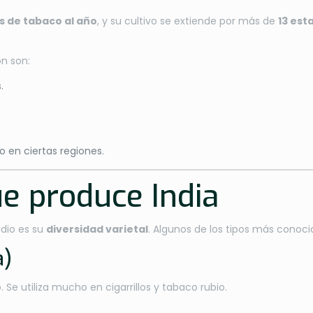
s de tabaco al año
, y su cultivo se extiende por más de
13 est
ón son:
.
.
vo en ciertas regiones.
ue produce India
ndio es su
diversidad varietal
. Algunos de los tipos más conoci
a)
Se utiliza mucho en cigarrillos y tabaco rubio.