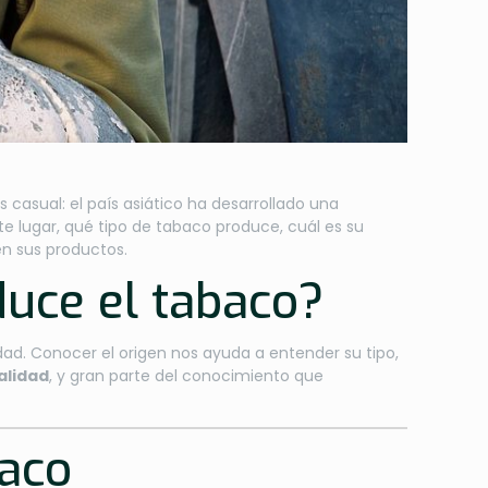
 casual: el país asiático ha desarrollado una
te lugar, qué tipo de tabaco produce, cuál es su
en sus productos.
duce el tabaco?
d. Conocer el origen nos ayuda a entender su tipo,
alidad
, y gran parte del conocimiento que
baco