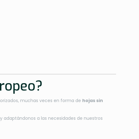
uropeo?
autorizados, muchas veces en forma de
hojas sin
 y adaptándonos a las necesidades de nuestros