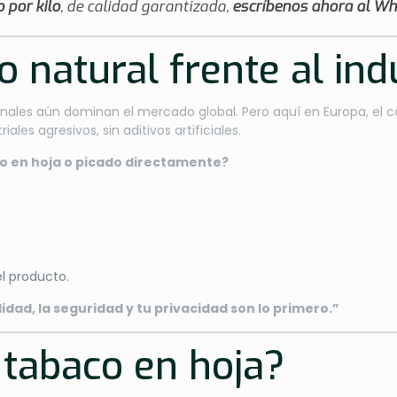
 por kilo
, de calidad garantizada,
escríbenos ahora al W
 natural frente al ind
nales aún dominan el mercado global. Pero aquí en Europa, el c
riales agresivos, sin aditivos artificiales.
o en hoja o picado directamente?
el producto.
lidad, la seguridad y tu privacidad son lo primero.”
 tabaco en hoja?