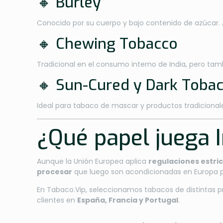
🔸 Burley
Conocido por su cuerpo y bajo contenido de azúcar. 
🔸 Chewing Tobacco
Tradicional en el consumo interno de India, pero ta
🔸 Sun-Cured y Dark Toba
Ideal para tabaco de mascar y productos tradicionale
¿Qué papel juega 
Aunque la Unión Europea aplica
regulaciones estri
procesar
que luego son acondicionadas en Europa pa
En Tabaco.Vip, seleccionamos tabacos de distintas 
clientes en
España, Francia y Portugal
.