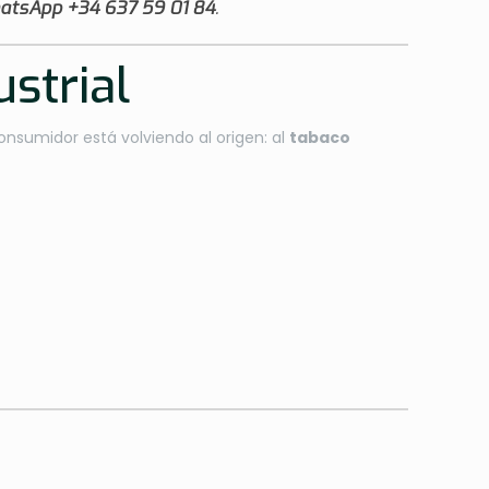
hatsApp +34 637 59 01 84
.
ustrial
onsumidor está volviendo al origen: al
tabaco