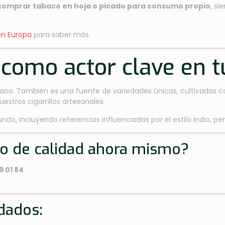
comprar tabaco en hoja o picado para consumo propio
, si
en Europa
para saber más.
como actor clave en t
baco. También es una fuente de variedades únicas, cultivadas c
estros cigarrillos artesanales.
o, incluyendo referencias influenciadas por el estilo indio, p
co de calidad ahora mismo?
9 01 84
dados: