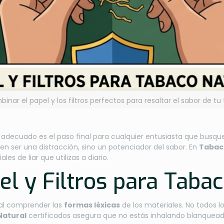
nar el papel y los filtros perfectos para resaltar el sabor de tu
adecuado es el paso final para cualquier entusiasta que busqu
n ser una distracción, sino un potenciador del sabor. En
Tabac
ales de liar que utilizas a diario.
l y Filtros para Taba
ital comprender las
formas léxicas
de los materiales. No todos l
Natural
certificados asegura que no estás inhalando blanquead