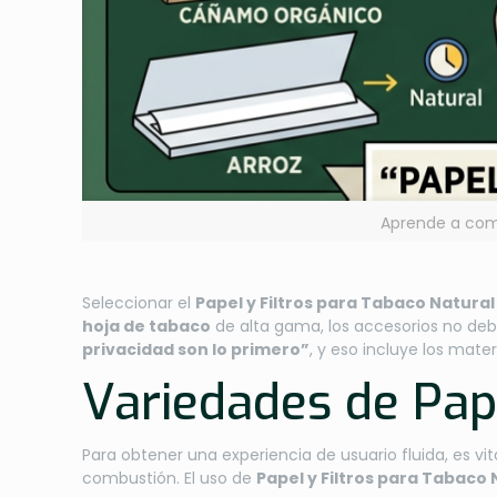
Aprende a combi
Seleccionar el
Papel y Filtros para Tabaco Natural
hoja de tabaco
de alta gama, los accesorios no debe
privacidad son lo primero”
, y eso incluye los materi
Variedades de Pape
Para obtener una experiencia de usuario fluida, es v
combustión. El uso de
Papel y Filtros para Tabaco 