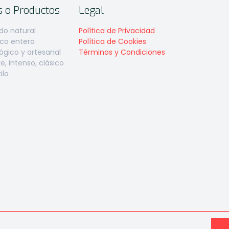
s o Productos
Legal
do natural
Política de Privacidad
aco entera
Política de Cookies
gico y artesanal
Términos y Condiciones
, intenso, clásico
ilo