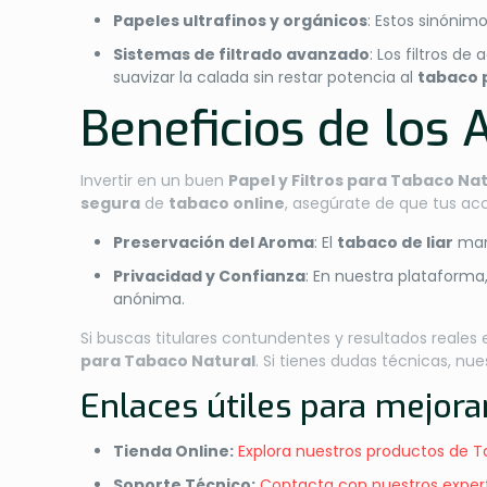
Papeles ultrafinos y orgánicos
: Estos sinónim
Sistemas de filtrado avanzado
: Los filtros d
suavizar la calada sin restar potencia al
tabaco
Beneficios de los
Invertir en un buen
Papel y Filtros para Tabaco Na
segura
de
tabaco online
, asegúrate de que tus acc
Preservación del Aroma
: El
tabaco de liar
mant
Privacidad y Confianza
: En nuestra plataforma
anónima.
Si buscas titulares contundentes y resultados reale
para Tabaco Natural
. Si tienes dudas técnicas, n
Enlaces útiles para mejora
Tienda Online:
Explora nuestros productos de T
Soporte Técnico:
Contacta con nuestros exper