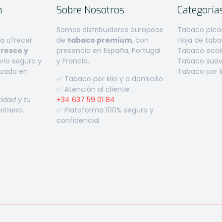
n
Sobre Nosotros
Categoría
Somos distribuidores europeos
Tabaco pica
 ofrecer
de
tabaco premium
, con
Hoja de tab
fresco y
presencia en España, Portugal
Tabaco ecoló
ío seguro y
y Francia.
Tabaco suave
izada en
Tabaco por k
✅ Tabaco por kilo y a domicilio
✅ Atención al cliente:
ridad y tu
+34 637 59 01 84
primero.
✅ Plataforma 100% segura y
confidencial