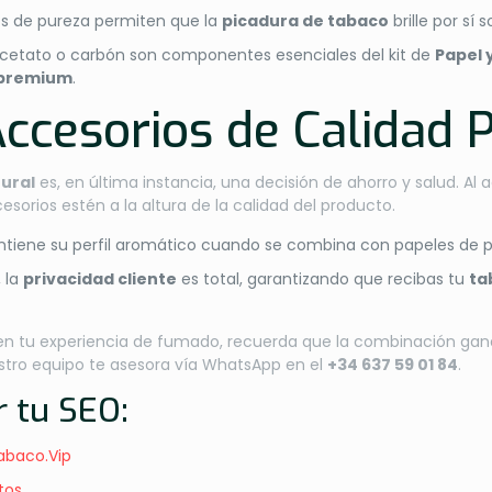
os de pureza permiten que la
picadura de tabaco
brille por sí
e acetato o carbón son componentes esenciales del kit de
Papel 
 premium
.
 Accesorios de Calidad
tural
es, en última instancia, una decisión de ahorro y salud. Al a
esorios estén a la altura de la calidad del producto.
iene su perfil aromático cuando se combina con papeles de p
, la
privacidad cliente
es total, garantizando que recibas tu
ta
s en tu experiencia de fumado, recuerda que la combinación ga
uestro equipo te asesora vía WhatsApp en el
+34 637 59 01 84
.
r tu SEO:
abaco.Vip
tos