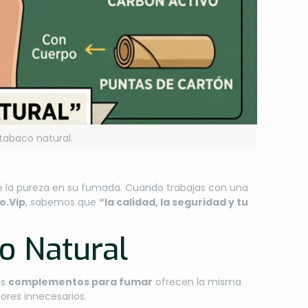
 tabaco natural.
e la pureza en su fumada. Cuando trabajas con una
o.Vip
, sabemos que
“la calidad, la seguridad y tu
co Natural
os
complementos para fumar
ofrecen la misma
ores innecesarios.