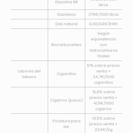
Gasolina 98
litros
Gasóleos
379€/1000 litros
Gas natural
0,00234€/kWh
Según
equivalencia
Biocarburantes
con
hidrocarburos
fósiles
51% sobre precio
Labores del
venta +
Cigarrillos
tabaco
24,7€/1000
cigarrillos
15,8% sobre
precio venta +
Cigarros (puros)
41,5€/1000
cigarros
41,5% sobre
Picadura para
precio venta +
liar
23,5€/kg