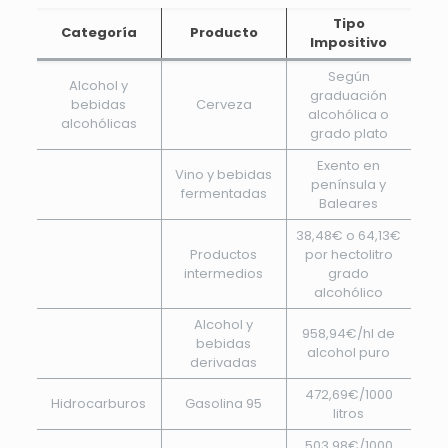
Tipo
Categoría
Producto
Impositivo
Según
Alcohol y
graduación
bebidas
Cerveza
alcohólica o
alcohólicas
grado plato
Exento en
Vino y bebidas
península y
fermentadas
Baleares
38,48€ o 64,13€
Productos
por hectolitro
intermedios
grado
alcohólico
Alcohol y
958,94€/hl de
bebidas
alcohol puro
derivadas
472,69€/1000
Hidrocarburos
Gasolina 95
litros
503,98€/1000