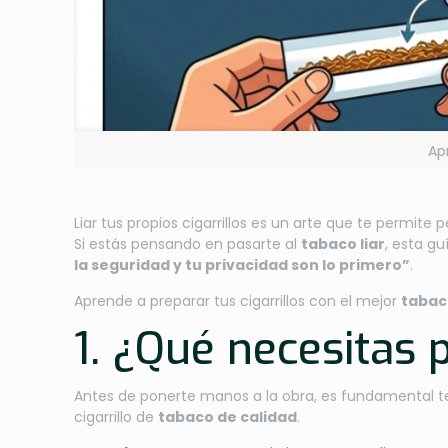
Ap
Liar tus propios cigarrillos es un arte que te permite 
Si estás pensando en pasarte al
tabaco liar
, esta gu
la seguridad y tu privacidad son lo primero”
.
Aprende a preparar tus cigarrillos con el mejor
tabac
1. ¿Qué necesitas 
Antes de ponerte manos a la obra, es fundamental ten
cigarrillo de
tabaco de calidad
.