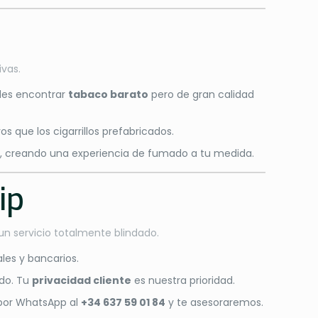
ivas.
des encontrar
tabaco barato
pero de gran calidad
s que los cigarrillos prefabricados.
eras, creando una experiencia de fumado a tu medida.
ip
 un servicio totalmente blindado.
les y bancarios.
ido. Tu
privacidad cliente
es nuestra prioridad.
por WhatsApp al
+34 637 59 01 84
y te asesoraremos.