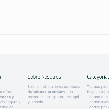
n
Sobre Nosotros
Categoría
Somos distribuidores europeos
Tabaco pica
 ofrecer
de
tabaco premium
, con
Hoja de tab
fresco y
presencia en España, Portugal
Tabaco ecoló
ío seguro y
y Francia.
Tabaco suave
izada en
Tabaco por k