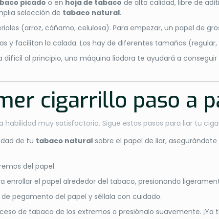
baco picado
o en
hoja de tabaco
de alta calidad, libre de ad
mplia selección de
tabaco natural
.
teriales (arroz, cáñamo, celulosa). Para empezar, un papel de gr
 y facilitan la calada. Los hay de diferentes tamaños (regular, s
lta difícil al principio, una máquina liadora te ayudará a consegui
imer cigarrillo paso a 
habilidad muy satisfactoria. Sigue estos pasos para liar tu ciga
idad de tu
tabaco natural
sobre el papel de liar, asegurándot
xtremos del papel.
ara enrollar el papel alrededor del tabaco, presionando ligeramen
a de pegamento del papel y séllala con cuidado.
l exceso de tabaco de los extremos o presiónalo suavemente. ¡Ya ti