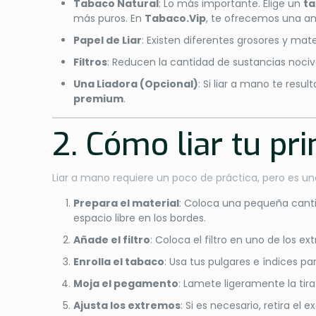
Tabaco Natural
: Lo más importante. Elige un
ta
más puros. En
Tabaco.Vip
, te ofrecemos una a
Papel de Liar
: Existen diferentes grosores y ma
Filtros
: Reducen la cantidad de sustancias nocivas
Una Liadora (Opcional)
: Si liar a mano te resu
premium
.
2. Cómo liar tu pr
Liar a mano requiere un poco de práctica, pero es una 
Prepara el material
: Coloca una pequeña cant
espacio libre en los bordes.
Añade el filtro
: Coloca el filtro en uno de los e
Enrolla el tabaco
: Usa tus pulgares e índices p
Moja el pegamento
: Lamete ligeramente la tir
Ajusta los extremos
: Si es necesario, retira e