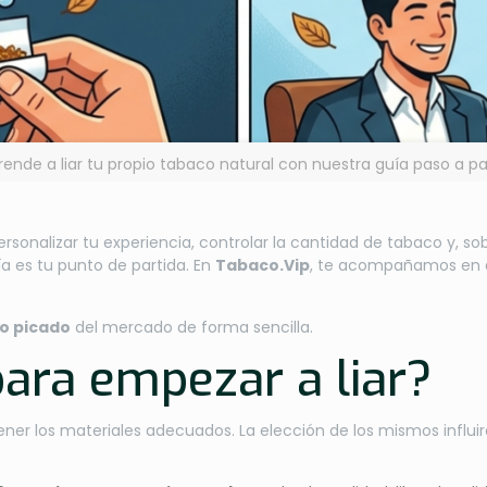
rende a liar tu propio tabaco natural con nuestra guía paso a pa
personalizar tu experiencia, controlar la cantidad de tabaco y, so
ía es tu punto de partida. En
Tabaco.Vip
, te acompañamos en e
o picado
del mercado de forma sencilla.
para empezar a liar?
er los materiales adecuados. La elección de los mismos influir