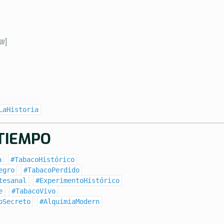
II
]
LaHistoria
 TIEMPO
a
#TabacoHistórico
egro
#TabacoPerdido
tesanal
#ExperimentoHistórico
e
#TabacoVivo
oSecreto
#AlquimiaModern