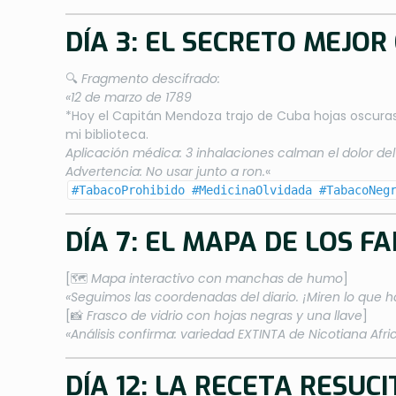
DÍA 3: EL SECRETO MEJO
🔍
Fragmento descifrado:
«12 de marzo de 1789
*Hoy el Capitán Mendoza trajo de Cuba hojas oscuras 
mi biblioteca.
Aplicación médica: 3 inhalaciones calman el dolor del
Advertencia: No usar junto a ron.
«
#TabacoProhibido #MedicinaOlvidada #TabacoNeg
DÍA 7: EL MAPA DE LOS 
[🗺️
Mapa interactivo con manchas de humo
]
«Seguimos las coordenadas del diario. ¡Miren lo que h
[📸
Frasco de vidrio con hojas negras y una llave
]
«Análisis confirma: variedad EXTINTA de Nicotiana Af
DÍA 12: LA RECETA RESUC