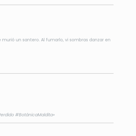
 murió un santero. Al fumarlo, vi sombras danzar en
oPerdido #BotánicaMaldita»