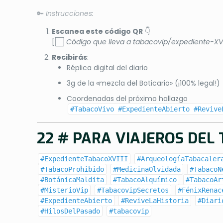
🔑
Instrucciones:
Escanea este código QR
👇
[⬜
Código que lleva a tabacovip/expediente-XVI
Recibirás
:
Réplica digital del diario
3g de la «mezcla del Boticario» (¡100% legal!)
Coordenadas del próximo hallazgo
#TabacoVivo #ExpedienteAbierto #Revive
22 # PARA VIAJEROS DEL
#ExpedienteTabacoXVIII
#ArqueologíaTabacaler
#TabacoProhibido
#MedicinaOlvidada
#TabacoN
#BotánicaMaldita
#TabacoAlquímico
#TabacoAr
#MisterioVip
#TabacovipSecretos
#FénixRenac
#ExpedienteAbierto
#ReviveLaHistoria
#Diari
#HilosDelPasado
#tabacovip