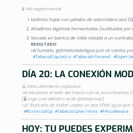
🧪
Hilo experimental:
Molimos hojas con pétalos de adormidera azul (SÍ
Añadimos lágrimas fermentadas (sustituidas por
Secado en barrica de roble robada a un contrab
RESULTADO
:
«Al fumarlo, @DrHistoriaAntigua juró oír cantos 
#TabacoAlquímico #TabacoArtesanal #Experim
DÍA 20: LA CONEXIÓN MO
💻
Descubrimiento explosivo:
«Al escanear el sello del frasco con IA, encontramos E
[🖥️
Logo casi idéntico al de @tabacovip
]
«¡El ‘Boticario de Indias’ usaba un ave FÉNIX igual q
#MisterioVip #TabacovipSecretos #FénixRenace
HOY: TU PUEDES EXPERI