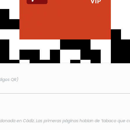
digos QR)
nada en Cádiz. Las primeras páginas hablan de ‘tabaco que cura m