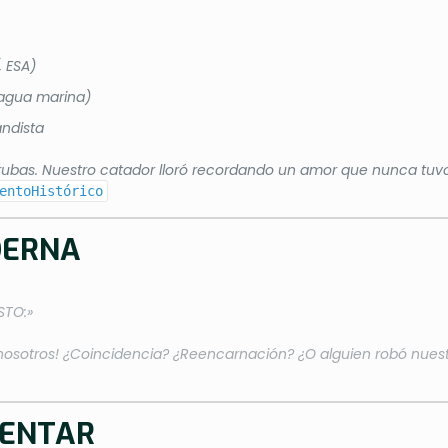
, ESA)
 agua marina)
andista
yorubas. Nuestro catador lloró recordando un amor que nunca tuvo
entoHistórico
DERNA
STO:»
ue nosotros! ¿Coincidencia? ¿Reencarnación? ¿O alguien robó nuest
MENTAR