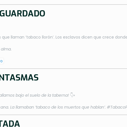
R GUARDADO
que llaman ‘tabaco llorón’. Los esclavos dicen que crece donde
 alma.
ro
FANTASMAS
allamos bajo el suelo de la taberna!
👇»
ricana. La llamaban ‘tabaco de los muertos que hablan’. #Tabac
ITADA