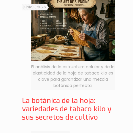
junio 11, 2026
El análisis de la estructura celular y de la
elasticidad de la hoja de tabaco kilo es
clave para garantizar una mezcla
botánica perfecta.
La botánica de la hoja:
variedades de tabaco kilo y
sus secretos de cultivo