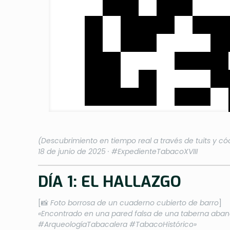
(Descubrimiento en tiempo real a través de tuits y có
18 de junio de 2025 · #ExpedienteTabacoXVIII
DÍA 1: EL HALLAZGO
[📸
Foto borrosa de un cuaderno cubierto de barro
]
«Encontrado en una pared falsa de una taberna abando
#ArqueologíaTabacalera #TabacoHistórico»