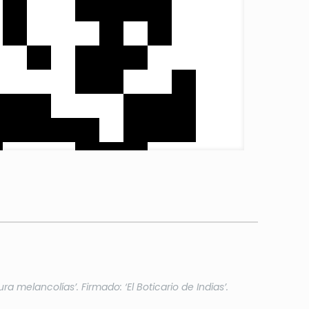
elancolías’. Firmado: ‘El Boticario de Indias’.