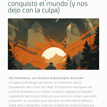
conquistó el mundo (y nos
dejó con la culpa)
Un marinero, un ritual y el principio de todo
Imagina a Rodrigo de Jerez, un marinero de la
tripulación de Colón, en 1492. Es el primer europeo en
probar el tabaco en Cuba. Cuando regresa a España
soplando humo por la boca, sus vecinos creen que está
poseído. Lo arrestan por herejía. Ironías de la historia:
siete años después, cuando lo liberan, toda Europa ya