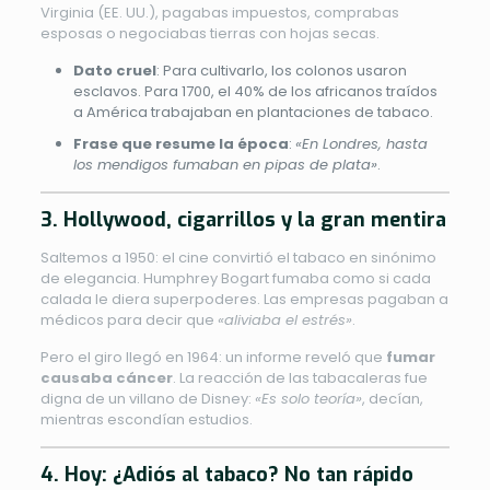
Virginia (EE. UU.), pagabas impuestos, comprabas
esposas o negociabas tierras con hojas secas.
Dato cruel
: Para cultivarlo, los colonos usaron
esclavos. Para 1700, el 40% de los africanos traídos
a América trabajaban en plantaciones de tabaco.
Frase que resume la época
:
«En Londres, hasta
los mendigos fumaban en pipas de plata»
.
3. Hollywood, cigarrillos y la gran mentira
Saltemos a 1950: el cine convirtió el tabaco en sinónimo
de elegancia. Humphrey Bogart fumaba como si cada
calada le diera superpoderes. Las empresas pagaban a
médicos para decir que
«aliviaba el estrés»
.
Pero el giro llegó en 1964: un informe reveló que
fumar
causaba cáncer
. La reacción de las tabacaleras fue
digna de un villano de Disney:
«Es solo teoría»
, decían,
mientras escondían estudios.
4. Hoy: ¿Adiós al tabaco? No tan rápido