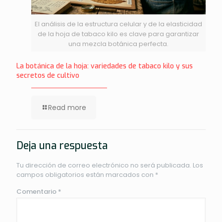
El análisis de la estructura celular y de la elasticidad
de la hoja de tabaco kilo es clave para garantizar
una mezcla botánica perfecta.
La botánica de la hoja: variedades de tabaco kilo y sus
secretos de cultivo
Read more
Deja una respuesta
Tu dirección de correo electrónico no será publicada.
Los
campos obligatorios están marcados con
*
Comentario
*