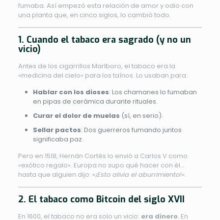
fumaba. Así empezó esta relación de amor y odio con
una planta que, en cinco siglos, lo cambió todo.
1. Cuando el tabaco era sagrado (y no un
vicio)
Antes de los cigarrillos Marlboro, el tabaco era la
«medicina del cielo» para los taínos. Lo usaban para:
Hablar con los dioses
: Los chamanes lo fumaban
en pipas de cerámica durante rituales.
Curar el dolor de muelas
(sí, en serio).
Sellar pactos
: Dos guerreros fumando juntos
significaba paz.
Pero en 1518, Hernán Cortés lo envió a Carlos V como
«exótico regalo». Europa no supo qué hacer con él…
hasta que alguien dijo:
«¡Esto alivia el aburrimiento!»
.
2. El tabaco como Bitcoin del siglo XVII
En 1600, el tabaco no era solo un vicio:
era dinero
. En