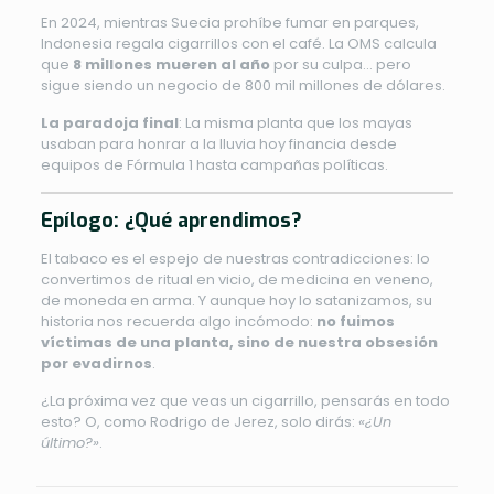
En 2024, mientras Suecia prohíbe fumar en parques,
Indonesia regala cigarrillos con el café. La OMS calcula
que
8 millones mueren al año
por su culpa… pero
sigue siendo un negocio de 800 mil millones de dólares.
La paradoja final
: La misma planta que los mayas
usaban para honrar a la lluvia hoy financia desde
equipos de Fórmula 1 hasta campañas políticas.
Epílogo: ¿Qué aprendimos?
El tabaco es el espejo de nuestras contradicciones: lo
convertimos de ritual en vicio, de medicina en veneno,
de moneda en arma. Y aunque hoy lo satanizamos, su
historia nos recuerda algo incómodo:
no fuimos
víctimas de una planta, sino de nuestra obsesión
por evadirnos
.
¿La próxima vez que veas un cigarrillo, pensarás en todo
esto? O, como Rodrigo de Jerez, solo dirás:
«¿Un
último?»
.