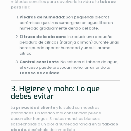
métodos sencillos para devolverle la vida a tu
tabaco
para liar
:
Piedras de humedad
: Son pequeñas piedras
cerámicas que, tras sumergirse en agua, liberan
humedad gradualmente dentro del bote.
El truco de la cáscara
: Introducir una pequeña
peladura de cítricos (naranja o limón) durante unas
horas puede aportar humedad y un sutil aroma
cítrico.
Control constante
: No satures el tabaco de agua;
el exceso puede provocar moho, arruinando tu
tabaco de calidad
.
3. Higiene y moho: Lo que
debes evitar
La
privacidad cliente
y la salud son nuestras
prioridades. Un tabaco mal conservado puede
desarrollar hongos. Si notas manchas blancas
sospechosas o un olor a humedad rancia en tu
tabaco
picado
, deséchalo de inmediato.