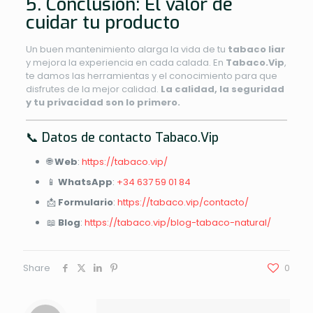
5. Conclusión: El valor de
cuidar tu producto
Un buen mantenimiento alarga la vida de tu
tabaco liar
y mejora la experiencia en cada calada. En
Tabaco.Vip
,
te damos las herramientas y el conocimiento para que
disfrutes de la mejor calidad.
La calidad, la seguridad
y tu privacidad son lo primero.
📞 Datos de contacto Tabaco.Vip
🌐
Web
:
https://tabaco.vip/
📱
WhatsApp
:
+34 637 59 01 84
📩
Formulario
:
https://tabaco.vip/contacto/
📖
Blog
:
https://tabaco.vip/blog-tabaco-natural/
Share
0