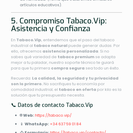
artículos educativos).
5. Compromiso Tabaco.Vip:
Asistencia y Confianza
En
Tabaco.Vip
, entendemos que el paso del tabaco
industrial al
tabaco natural
puede generar dudas. Por
ello, ofrecemos
asistencia personalizada
. Si no
sabes qué variedad de
tabaco premium
se adapta
mejor a tu paladar, nuestro soporte técnico te guiará
para que tu primera
compra segura
sea todo un éxito.
Recuerda:
La calidad, la seguridad y tu privacidad
son lo primero.
No sacrifiques tu economía por
comodidad industrial; el
tabaco en oferta
por kilo es la
solución que tu presupuesto necesita.
📞 Datos de contacto Tabaco.Vip
🌐
Web:
https://tabaco.vip/
📱
WhatsApp:
+34 637 59 01 84
📩
Formulario:
https://tabaco.vip/contacto/