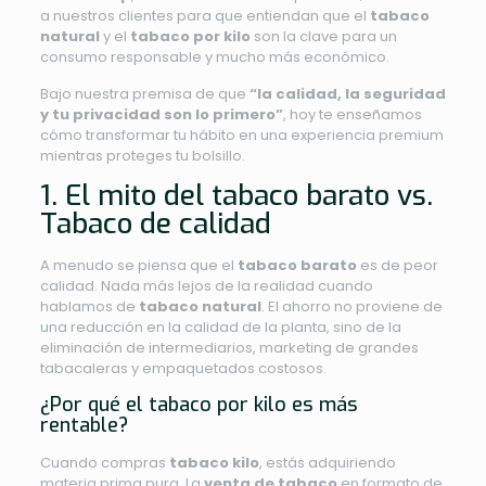
a nuestros clientes para que entiendan que el
tabaco
natural
y el
tabaco por kilo
son la clave para un
consumo responsable y mucho más económico.
Bajo nuestra premisa de que
“la calidad, la seguridad
y tu privacidad son lo primero”
, hoy te enseñamos
cómo transformar tu hábito en una experiencia premium
mientras proteges tu bolsillo.
1. El mito del tabaco barato vs.
Tabaco de calidad
A menudo se piensa que el
tabaco barato
es de peor
calidad. Nada más lejos de la realidad cuando
hablamos de
tabaco natural
. El ahorro no proviene de
una reducción en la calidad de la planta, sino de la
eliminación de intermediarios, marketing de grandes
tabacaleras y empaquetados costosos.
¿Por qué el tabaco por kilo es más
rentable?
Cuando compras
tabaco kilo
, estás adquiriendo
materia prima pura. La
venta de tabaco
en formato de