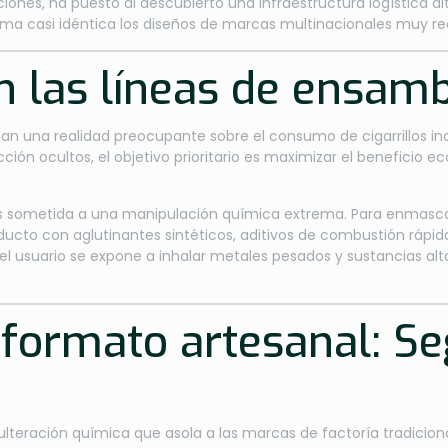
ciones, ha puesto al descubierto una infraestructura logística
forma casi idéntica los diseños de marcas multinacionales muy 
n las líneas de ensamb
an una realidad preocupante sobre el consumo de cigarrillos in
ión ocultos, el objetivo prioritario es maximizar el beneficio 
es sometida a una manipulación química extrema. Para enmasca
ducto con aglutinantes sintéticos, aditivos de combustión rápida
 el usuario se expone a inhalar metales pesados y sustancias a
 formato artesanal: Se
adulteración química que asola a las marcas de factoría tradici