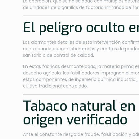
La operación, que se ha saldado con múltiples deten
de unidades de cigarrillos de factoría imitando de 
El peligro oculto e
Los alarmantes detalles de esta intervención confirm
contrabando operan laboratorios y centros de producc
sanitaria o de control de calidad.
En estas fábricas desmanteladas, la materia prima 
desecho agrícola, los falsificadores impregnan el pro
estos componentes de ingeniería química industrial,
cultivo tradicional controlado.
Tabaco natural en
origen verificado
Ante el constante riesgo de fraude, falsificación y 