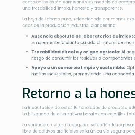
conscientes están cambiando su modelo de compr
una trazabilidad limpia, honesta y transparente.
La hoja de tabaco pura, seleccionada por manos expe
caos de la producción industrial clandestina:
Ausencia absoluta de laboratorios químicos
simplemente la planta curada al natural de man
Trazabilidad directa y origen agrícola:
Al adq
riesgo de consumir los residuos o componentes 
Apoyo a un comercio limpio y sostenible:
Opta
mafias industriales, promoviendo una economía t
Retorno a la hones
La incautación de estas 16 toneladas de producto adu
La búsqueda de alternativas baratas en cajetillas fal
La verdadera cultura tabaquera se defiende regresando 
libre de aditivos artificiales es la única vía segura 