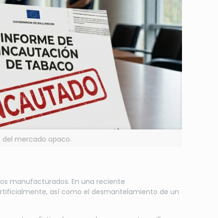
os del mercado opaco.
uctos manufacturados. En una reciente
artificialmente, así como el desmantelamiento de un