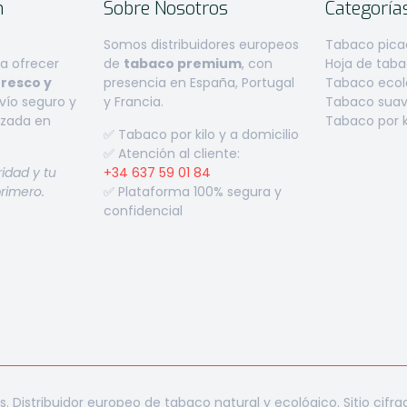
n
Sobre Nosotros
Categoría
Somos distribuidores europeos
Tabaco pica
 ofrecer
de
tabaco premium
, con
Hoja de tab
fresco y
presencia en España, Portugal
Tabaco ecoló
ío seguro y
y Francia.
Tabaco suave
izada en
Tabaco por k
✅ Tabaco por kilo y a domicilio
✅ Atención al cliente:
ridad y tu
+34 637 59 01 84
primero.
✅ Plataforma 100% segura y
confidencial
Distribuidor europeo de tabaco natural y ecológico. Sitio cifra