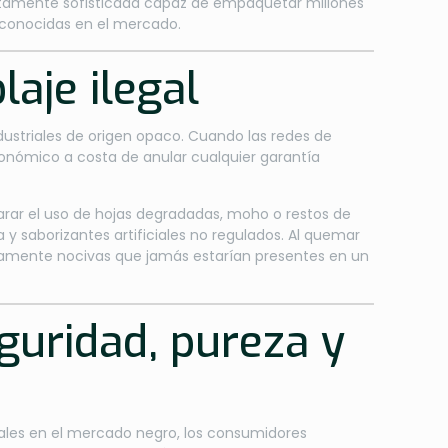
 altamente sofisticada capaz de empaquetar millones
reconocidas en el mercado.
laje ilegal
dustriales de origen opaco. Cuando las redes de
económico a costa de anular cualquier garantía
rar el uso de hojas degradadas, moho o restos de
 y saborizantes artificiales no regulados. Al quemar
ltamente nocivas que jamás estarían presentes en un
guridad, pureza y
onales en el mercado negro, los consumidores