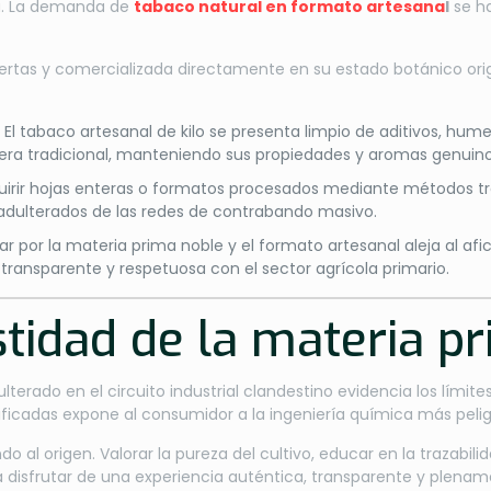
a. La demanda de
tabaco natural en formato artesana
l
se ha
rtas y comercializada directamente en su estado botánico orig
:
El tabaco artesanal de kilo se presenta limpio de aditivos, hume
era tradicional, manteniendo sus propiedades y aromas genuino
uirir hojas enteras o formatos procesados mediante métodos tra
adulterados de las redes de contrabando masivo.
r por la materia prima noble y el formato artesanal aleja al afic
ransparente y respetuosa con el sector agrícola primario.
tidad de la materia pr
lterado en el circuito industrial clandestino evidencia los lími
sificadas expone al consumidor a la ingeniería química más pelig
al origen. Valorar la pureza del cultivo, educar en la trazabili
para disfrutar de una experiencia auténtica, transparente y plena