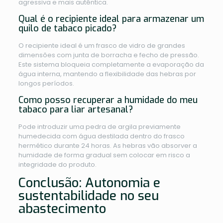
agressiva e mais autêntica.
Qual é o recipiente ideal para armazenar um
quilo de tabaco picado?
O recipiente ideal é um frasco de vidro de grandes
dimensões com junta de borracha e fecho de pressão.
Este sistema bloqueia completamente a evaporação da
água interna, mantendo a flexibilidade das hebras por
longos períodos.
Como posso recuperar a humidade do meu
tabaco para liar artesanal?
Pode introduzir uma pedra de argila previamente
humedecida com água destilada dentro do frasco
hermético durante 24 horas. As hebras vão absorver a
humidade de forma gradual sem colocar em risco a
integridade do produto.
Conclusão: Autonomia e
sustentabilidade no seu
abastecimento