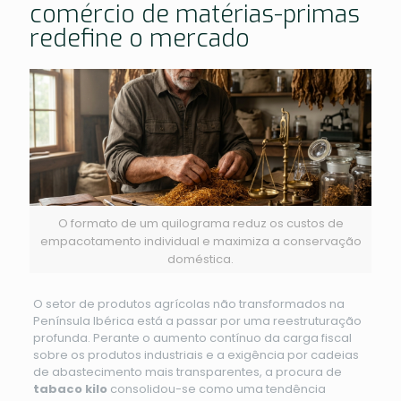
comércio de matérias-primas
redefine o mercado
O formato de um quilograma reduz os custos de
empacotamento individual e maximiza a conservação
doméstica.
O setor de produtos agrícolas não transformados na
Península Ibérica está a passar por uma reestruturação
profunda. Perante o aumento contínuo da carga fiscal
sobre os produtos industriais e a exigência por cadeias
de abastecimento mais transparentes, a procura de
tabaco kilo
consolidou-se como uma tendência